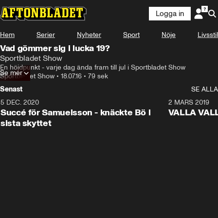
Logga in
Hem
Serier
Nyheter
Sport
Nöje
Livsstil
Vad gömmer sig i lucka 19?
Sportbladet Show
En höjdpunkt - varje dag ända fram till jul i Sportbladet Show
Se mer
Sportbladet Show
•
18.07.16
•
79 sek
Senast
SE ALLA
5 DEC. 2020
1:01
2 MARS 2019
Succé för Samuelsson - knäckte Bö i
VALLA VALLA:
sista skyttet