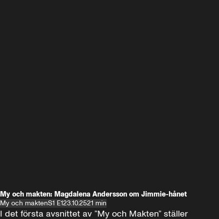
My och makten: Magdalena Andersson om Jimmie-hånet
My och makten
S1 E1
23.10.25
21 min
I det första avsnittet av ”My och Makten” ställer 