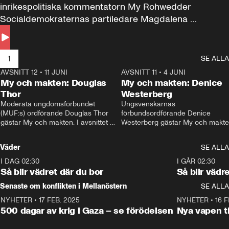
inrikespolitiska kommentatorn My Rohwedder 
Socialdemokraternas partiledare Magdalena 
Andersson till svars.
1
SE ALLA
AVSNITT 12
•
11 JUNI
26:27
AVSNITT 11
•
4 JUNI
2
My och makten: Douglas
My och makten: Denice
Thor
Westerberg
Moderata ungdomsförbundet 
Ungsvenskarnas 
(MUF:s) ordförande Douglas Thor 
förbundsordförande Denice 
gästar My och makten. I avsnittet 
Westerberg gästar My och makten.
diskuteras tonårsutvisningarna och 
avsnittet diskuteras migrationsfrå
hur Moderaterna ska locka väljare till 
och hur SD ska locka kvinnliga 
Väder
SE ALLA
valet i höst. 
väljare. 
I DAG 02:30
1:06
I GÅR 02:30
Så blir vädret där du bor
Så blir vädr
Senaste om konflikten i Mellanöstern
SE ALLA
NYHETER
•
17 FEB. 2025
0:45
NYHETER
•
16 F
500 dagar av krig i Gaza – se förödelsen
Nya vapen ti