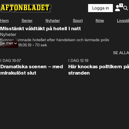
Logga in
Hem
Serier
Nyheter
Sport
Nöje
Livsstil
Misstänkt våldtäkt på hotell i natt
Nyheter
Kvinnan lämnade hotellet efter händelsen och larmade polis
Se mer
Nyheter
•
18.05.19
•
70 sek
SE ALLA
I DAG 19:07
0:42
I DAG 12:19
Dramatiska scenen – med
Här knockas politikern p
mirakulöst slut
stranden