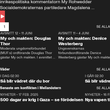
inrikespolitiska kommentatorn My Rohwedder 
Socialdemokraternas partiledare Magdalena 
Andersson till svars.
1
SE ALLA
AVSNITT 12
•
11 JUNI
26:27
AVSNITT 11
•
4 JUNI
2
My och makten: Douglas
My och makten: Denice
Thor
Westerberg
Moderata ungdomsförbundet 
Ungsvenskarnas 
(MUF:s) ordförande Douglas Thor 
förbundsordförande Denice 
gästar My och makten. I avsnittet 
Westerberg gästar My och makten.
diskuteras tonårsutvisningarna och 
avsnittet diskuteras migrationsfrå
hur Moderaterna ska locka väljare till 
och hur SD ska locka kvinnliga 
Väder
SE ALLA
valet i höst. 
väljare. 
I DAG 02:30
1:06
I GÅR 02:30
Så blir vädret där du bor
Så blir vädr
Senaste om konflikten i Mellanöstern
SE ALLA
NYHETER
•
17 FEB. 2025
0:45
NYHETER
•
16 F
500 dagar av krig i Gaza – se förödelsen
Nya vapen ti