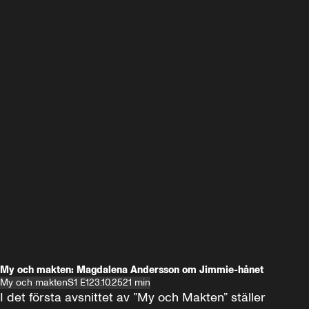
My och makten: Magdalena Andersson om Jimmie-hånet
My och makten
S1 E1
23.10.25
21 min
I det första avsnittet av ”My och Makten” ställer 