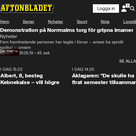
Logga in
Hem
Serier
Nyheter
Sport
Nöje
Livsstil
Demonstration på Norrmalms torg för gripna imamer
Nyheter
Fem framträdande personer har tagits i förvar – anses ha spridit 
radikal islamism
Se mer
Nyheter
•
18.05.19
•
45 sek
SE ALLA
I DAG 15:23
0:54
I DAG 14:26
Albert, 8, besteg
Åklagaren: ”De skulle ha
Kebnekaise – vill högre
firat semester tillsamma