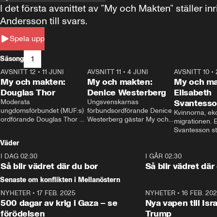
I det första avsnittet av ”My och Makten” ställe
Andersson till svars.
Spela upp
1
Säsong
AVSNITT 12
•
11 JUNI
26:27
AVSNITT 11
•
4 JUNI
23:40
AVSNITT 10
•
My och makten:
My och makten:
My och ma
Douglas Thor
Denice Westerberg
Elisabeth
Moderata 
Ungsvenskarnas 
Svantess
ungdomsförbundet (MUF:s) 
förbundsordförande Denice 
Kvinnorna, ek
ordförande Douglas Thor 
Westerberg gästar My och 
migrationen. E
gästar My och makten. I 
makten. I avsnittet 
Svantesson stäl
avsnittet diskuteras 
diskuteras migrationsfrågan 
när finansmini
Väder
tonårsutvisningarna och hur 
och hur SD ska locka 
Moderaterna ska locka 
kvinnliga väljare. 
I DAG 02:30
1:06
I GÅR 02:30
väljare till valet i höst. 
Så blir vädret där du bor
Så blir vädret där
Senaste om konflikten i Mellanöstern
NYHETER
•
17 FEB. 2025
0:45
NYHETER
•
16 FEB. 20
500 dagar av krig i Gaza – se
Nya vapen till Isr
förödelsen
Trump