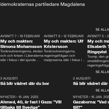
aldemokraternas partiledare Magdalena 
SE ALLA
7
AVSNITT 7
•
19 FEBRUARI
24:30
AVSNITT 6
•
12 FEBRUARI
27:30
AVSNITT 5
•
My och makten:
My och makten: Ulf
My och ma
Simona Mohamsson
Kristersson
Elisabeth
 
Tonårsutvisningarna, skolan 
Tonårsutvisningarna, 
Ringqvist
och och krisen i Liberalerna 
regeringsfrågan och 
Trump, den gr
står i fokus i det sjunde 
matpriserna står i fokus i 
omställningen
avsnittet av ”My och 
det sjätte avsnittet av ”My 
regeringsfråga
makten”. Se när 
och makten”. Se när 
centrum i det 
SE ALLA
Aftonbladets inrikespolitiska 
Aftonbladets inrikespolitiska 
avsnittet av ”
kommentator My 
kommentator My 
6
3 AUGUSTI
1:06
2 AUGUSTI
Makten”. Se nä
Rohwedder ställer 
Rohwedder ställer 
Så blir vädret där du bor
Så blir vädret där
Aftonbladets in
utbildnings- och 
statsminister Ulf Kristersson 
kommentator 
SE ALLA
integrationsminister Simona 
till svars.
Rohwedder stäl
Mohamsson till svars.
Centerpartiets
2
NYHETER
•
16 JAN. 2025
1:01
NYHETER
•
16 JAN. 20
Thand Ring till
Ahmed, 40, är fast i Gaza: ”Vill
Gazaborna: ”Vad s
tillbaka till Sverige”
till?”