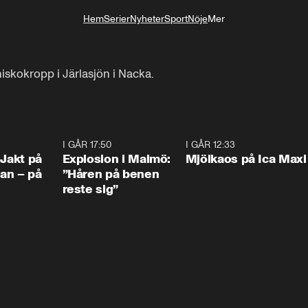
Hem
Serier
Nyheter
Sport
Nöje
Mer
Livsstil
skokropp i Järlasjön i Nacka.
0:33
I GÅR 17:50
1:10
I GÅR 12:33
0:2
 Jakt på
Explosion i Malmö:
Mjölkaos på Ica Maxi
an – på
”Håren på benen
reste sig”