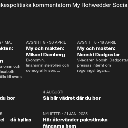
r inrikespolitiska kommentatorn My Rohwedder Soci
27 MAJ
3:51
AVSNITT 9
•
30 APRIL
24:00
AVSNITT 8
•
16 APRIL
25:1
kten:
My och makten:
My och makten:
Mikael Damberg
Nooshi Dadgostar
on
Ekonomin, 
V-ledaren Nooshi Dadgostar
finansministerrollen och 
pressas internt om 
onomin och 
demografikrisen. 
regeringsfrågan.

lisabeth 
Oppositionen ställs till svars 
I Aftonbladets 
ls till svars 
när Socialdemokraternas 
partiledarutfrågning ”My 
stern gästar 
Mikael Damberg gästar My 
och Makten” sätter hon ner 
My och Makten. 
och Makten. 
foten mot kritikerna:

1:06
4 AUGUSTI
1:0
– Vi ställer upp i val. Ska vi 
 du bor
Så blir vädret där du bor
vara med så sitter vi förstås 
25
1:22
NYHETER
•
21 JAN. 2025
0:5
ael – då hyllas
Här återvänder palestinska
fångarna hem