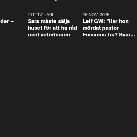
4:24
10 FEBRUARI
4:13
26 NOV. 2025
8:1
der –
Sara måste sälja
Leif GW: ”Har hon
huset för att ha råd
mördat pastor
med veterinären
Fossmos fru? Svar
nej.”