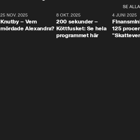
SE ALLA
3
25 NOV. 2025
31:05
8 OKT. 2025
4:29
4 JUNI 2025
Knutby – Vem
200 sekunder –
Finansmin
mördade Alexandra?
Köttfusket: Se hela
125 procent
programmet här
"Skattever
viktig uppg