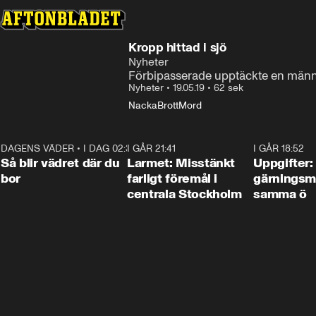
Kropp hittad i sjö
Nyheter
Förbipasserade upptäckte en männi
Nyheter
•
19.05.19
•
62 sek
Nacka
Brott
Mord
DAGENS VÄDER
•
I DAG 02:30
1:06
I GÅR 21:41
0:35
I GÅR 18:52
Så blir vädret där du
Larmet: Misstänkt
Uppgifter:
bor
farligt föremål i
gärningsm
centrala Stockholm
samma ö