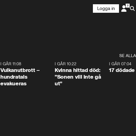
Logga in
SE ALLA
4
I GÅR 11:08
0:27
I GÅR 10:22
1:12
I GÅR 07:04
Vulkanutbrott –
Kvinna hittad död:
17 dödade 
hundratals
”Sonen vill inte gå
evakueras
ut”