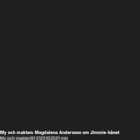
My och makten: Magdalena Andersson om Jimmie-hånet
My och makten
S1 E1
23.10.25
21 min