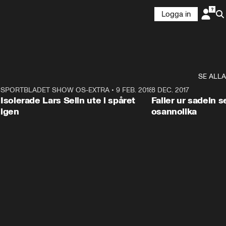
Logga in
SE ALLA
4
SPORTBLADET SHOW OS-EXTRA
•
9 FEB. 2018
1:25
8 DEC. 2017
Isolerade Lars Selin ute i spåret
Faller ur sadeln 
igen
osannolika