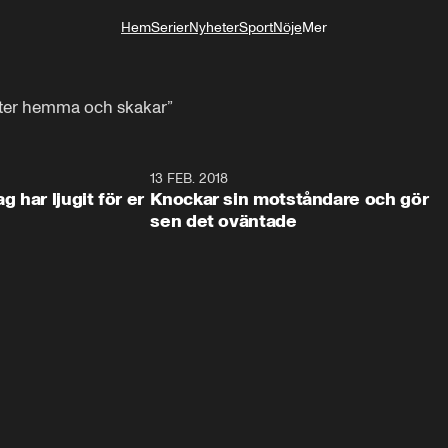
Hem
Serier
Nyheter
Sport
Nöje
Mer
Livsstil
sitter hemma och skakar”
4:21
13 FEB. 2018
0:5
 har ljugit för er
Knockar sin motståndare och gör
sen det oväntade