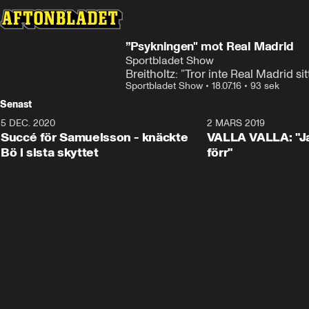
”Psykningen" mot Real Madrid
Sportbladet Show
Breitholtz: ”Tror inte Real Madrid 
Sportbladet Show
•
18.07.16
•
93 sek
Senast
5 DEC. 2020
1:01
2 MARS 2019
Succé för Samuelsson - knäckte
VALLA VALLA: "Jag
Bö i sista skyttet
förr"