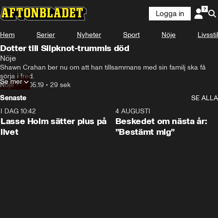
Logga in
Hem
Serier
Nyheter
Sport
Nöje
Livsstil
Dotter till Slipknot-trummis död
Nöje
Shawn Crahan ber nu om att han tillsammans med sin familj ska få 
sörja i fred.
Se mer
Nöje
•
20.05.19
•
29 sek
Senaste
SE ALLA
I DAG 10:42
1:04
4 AUGUSTI
Lasse Holm sätter plus på
Beskedet om nästa år:
livet
”Bestämt mig”