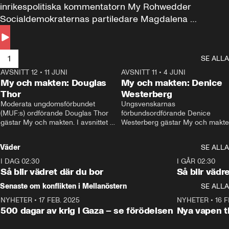
inrikespolitiska kommentatorn My Rohwedder 
Socialdemokraternas partiledare Magdalena 
Andersson till svars.
1
SE ALLA
AVSNITT 12
•
11 JUNI
26:27
AVSNITT 11
•
4 JUNI
2
My och makten: Douglas
My och makten: Denice
Thor
Westerberg
Moderata ungdomsförbundet 
Ungsvenskarnas 
(MUF:s) ordförande Douglas Thor 
förbundsordförande Denice 
gästar My och makten. I avsnittet 
Westerberg gästar My och makten.
diskuteras tonårsutvisningarna och 
avsnittet diskuteras migrationsfrå
hur Moderaterna ska locka väljare till 
och hur SD ska locka kvinnliga 
Väder
SE ALLA
valet i höst. 
väljare. 
I DAG 02:30
1:06
I GÅR 02:30
Så blir vädret där du bor
Så blir vädr
Senaste om konflikten i Mellanöstern
SE ALLA
NYHETER
•
17 FEB. 2025
0:45
NYHETER
•
16 F
500 dagar av krig i Gaza – se förödelsen
Nya vapen ti