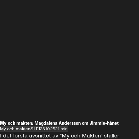
My och makten: Magdalena Andersson om Jimmie-hånet
My och makten
S1 E1
23.10.25
21 min
I det första avsnittet av ”My och Makten” ställer 