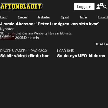
Logga in
Hem
Serier
Nyheter
Sport
Nöje
Livsstil
Jimmie Åkesson: "Peter Lundgren kan sitta kvar"
Nyheter
SD har strukit Kristina Winberg från sin EU-lista
Se mer
Nyheter
•
20.05.19
•
11 min
SE ALLA
DAGENS VÄDER
•
I DAG 02:30
1:06
I GÅR 19:15
Så blir vädret där du bor
Se de nya UFO-bilderna