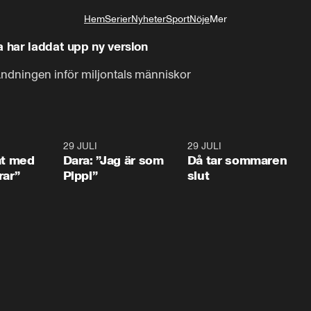
Hem
Serier
Nyheter
Sport
Nöje
Mer
Livsstil
a har laddat upp ny version
esändningen inför miljontals människor
1:02
29 JULI
0:41
29 JULI
0:3
at med
Dara: ”Jag är som
Då tar sommaren
rar”
Pippi”
slut