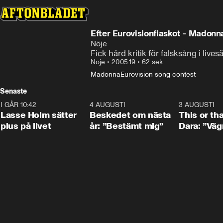
Efter Eurovisionfiaskot - Madonn
Nöje
Fick hård kritik för falsksång i liv
Nöje
•
20.05.19
•
62 sek
Madonna
Eurovision song contest
Senaste
I GÅR 10:42
1:04
4 AUGUSTI
0:24
3 AUGUSTI
Lasse Holm sätter
Beskedet om nästa
This or th
plus på livet
år: ”Bestämt mig”
Dara: ”Väg