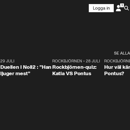
Logga in
SE ALLA
9
29 JULI
0:47
ROCKBJÖRNEN
•
28 JULI
0:15
ROCKBJÖRN
Duellen i Noll2 : ”Han
Rockbjörnen-quiz:
Hur väl kä
ljuger mest”
Katia VS Pontus
Pontus?