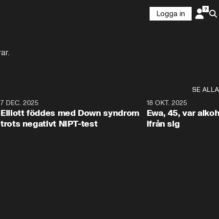
Logga in
ar.
SE ALLA
9
7 DEC. 2025
1:14
18 OKT. 2025
Elliott föddes med Down syndrom
Ewa, 45, var alkoh
trots negativt NIPT-test
ifrån sig