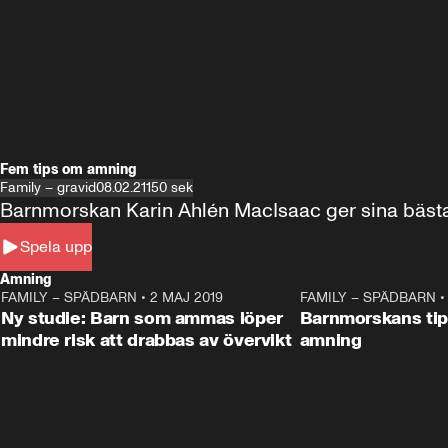
Fem tips om amning
Family – gravid
08.02.21
150 sek
Spela upp
Amning
FAMILY – SPÄDBARN
•
2 MAJ 2019
0:35
FAMILY – SPÄDBARN
Ny studie: Barn som ammas löper
Barnmorskans tips
mindre risk att drabbas av övervikt
amning