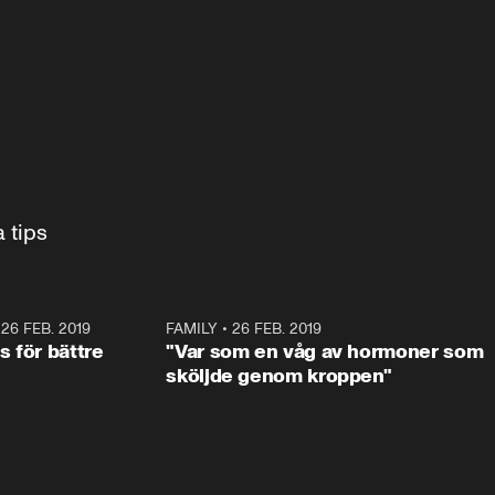
Barnmorskan Karin Ahlén MacIsaac ger sina bästa tips 
•
26 FEB. 2019
1:17
FAMILY
•
26 FEB. 2019
2:1
 för bättre
"Var som en våg av hormoner som
sköljde genom kroppen"