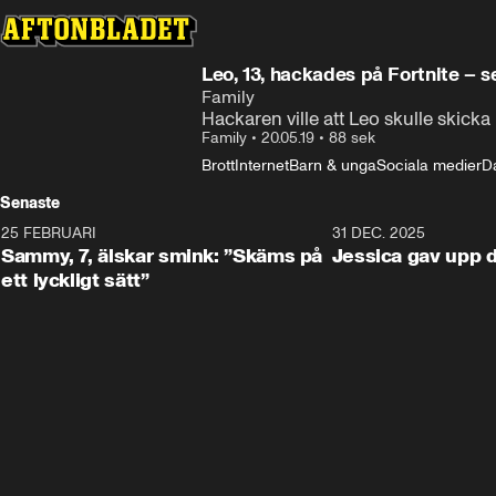
Leo, 13, hackades på Fortnite – 
Family
Hackaren ville att Leo skulle skicka
Family
•
20.05.19
•
88 sek
Brott
Internet
Barn & unga
Sociala medier
D
Senaste
25 FEBRUARI
0:59
31 DEC. 2025
Sammy, 7, älskar smink: ”Skäms på
Jessica gav upp
ett lyckligt sätt”