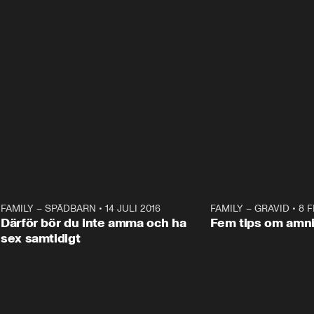
2
FAMILY – SPÄDBARN
•
14 JULI 2016
10:41
FAMILY – GRAVID
•
8 F
Därför bör du inte amma och ha
Fem tips om amn
sex samtidigt