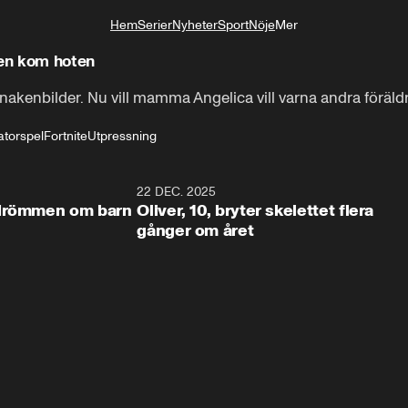
Hem
Serier
Nyheter
Sport
Nöje
Mer
Livsstil
sen kom hoten
 nakenbilder. Nu vill mamma Angelica vill varna andra föräldr
atorspel
Fortnite
Utpressning
1:20
22 DEC. 2025
1:5
 drömmen om barn
Oliver, 10, bryter skelettet flera
gånger om året