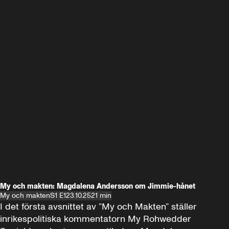
My och makten: Magdalena Andersson om Jimmie-hånet
My och makten
S1 E1
23.10.25
21 min
I det första avsnittet av ”My och Makten” ställer 
inrikespolitiska kommentatorn My Rohwedder 