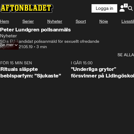
Logga in
Hem
Serier
Nyheter
Sport
Nöje
Livsstil
Peter Lundgren polisanmäls
Nyheter
SD:s EU-kandidat polisanmäld för sexuellt ofredande
Se mer
Nyheter
•
21.05.19
•
3 min
SE ALLA
FÖR 15 MIN SEN
1:01
I GÅR 15:00
Rituals släppte
”Underliga grytor"
bebisparfym: ”Sjukaste”
försvinner på Lidingösko