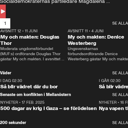
Socialdemokraternas partiledare Magdalena 
Andersson till svars.
1
SE ALLA
AVSNITT 12
•
11 JUNI
26:27
AVSNITT 11
•
4 JUNI
2
My och makten: Douglas
My och makten: Denice
Thor
Westerberg
Moderata ungdomsförbundet 
Ungsvenskarnas 
(MUF:s) ordförande Douglas Thor 
förbundsordförande Denice 
gästar My och makten. I avsnittet 
Westerberg gästar My och makten.
diskuteras tonårsutvisningarna och 
avsnittet diskuteras migrationsfrå
hur Moderaterna ska locka väljare till 
och hur SD ska locka kvinnliga 
Väder
SE ALLA
valet i höst. 
väljare. 
I DAG 02:30
1:06
I GÅR 02:30
Så blir vädret där du bor
Så blir vädr
Senaste om konflikten i Mellanöstern
SE ALLA
NYHETER
•
17 FEB. 2025
0:45
NYHETER
•
16 F
500 dagar av krig i Gaza – se förödelsen
Nya vapen ti
200 sekunder
SE ALLA