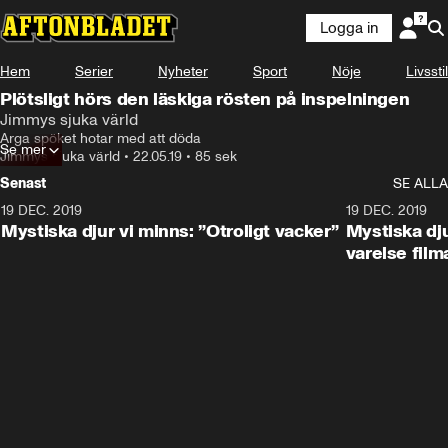
Logga in
Hem
Serier
Nyheter
Sport
Nöje
Livsstil
Plötsligt hörs den läskiga rösten på inspelningen
Jimmys sjuka värld
Arga spöket hotar med att döda
Se mer
Jimmys sjuka värld
•
22.05.19
•
85 sek
Senast
SE ALLA
19 DEC. 2019
19 DEC. 2019
Mystiska djur vi minns: ”Otroligt vacker”
Mystiska dju
varelse film