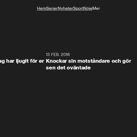
Hem
Serier
Nyheter
Sport
Nöje
Mer
Livsstil
4:21
13 FEB. 2018
0:5
 har ljugit för er
Knockar sin motståndare och gör
sen det oväntade