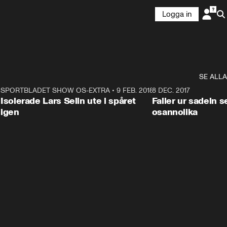
Logga in
SE ALLA
4
SPORTBLADET SHOW OS-EXTRA
•
9 FEB. 2018
1:25
8 DEC. 2017
Isolerade Lars Selin ute i spåret
Faller ur sadeln 
igen
osannolika