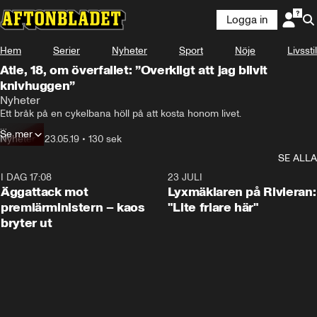
Logga in
Hem
Serier
Nyheter
Sport
Nöje
Livsstil
Atle, 18, om överfallet: ”Overkligt att jag blivit
knivhuggen”
Nyheter
Ett bråk på en cykelbana höll på att kosta honom livet.

Se mer
Atle, 18, blev påkörd av en cyklist – som kort därpå drog kniv och högg 
Nyheter
•
23.05.19
•
130 sek
honom.

SE ALLA
– Nu i efterhand känns det väldigt overkligt att jag faktiskt blivit 
I DAG 17:08
0:37
23 JULI
knivhuggen, säger Atle.

Äggattack mot
Lyxmäklaren på Rivieran:
premiärministern – kaos
"Lite friare här"
Nu vill polisen ha tips för att kunna gripa knivmannen.
bryter ut