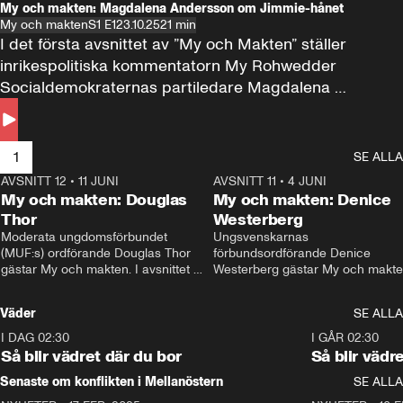
My och makten: Magdalena Andersson om Jimmie-hånet
My och makten
S1 E1
23.10.25
21 min
I det första avsnittet av ”My och Makten” ställer 
inrikespolitiska kommentatorn My Rohwedder 
Socialdemokraternas partiledare Magdalena 
Andersson till svars.
1
SE ALLA
AVSNITT 12
•
11 JUNI
26:27
AVSNITT 11
•
4 JUNI
2
My och makten: Douglas
My och makten: Denice
Thor
Westerberg
Moderata ungdomsförbundet 
Ungsvenskarnas 
(MUF:s) ordförande Douglas Thor 
förbundsordförande Denice 
gästar My och makten. I avsnittet 
Westerberg gästar My och makten.
diskuteras tonårsutvisningarna och 
avsnittet diskuteras migrationsfrå
hur Moderaterna ska locka väljare till 
och hur SD ska locka kvinnliga 
Väder
SE ALLA
valet i höst. 
väljare. 
I DAG 02:30
1:06
I GÅR 02:30
Så blir vädret där du bor
Så blir vädr
Senaste om konflikten i Mellanöstern
SE ALLA