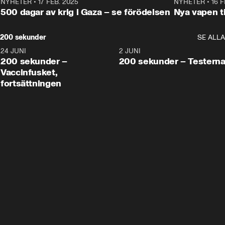
NYHETER
•
17 FEB. 2025
0:45
NYHETER
•
16 F
500 dagar av krig i Gaza – se förödelsen
Nya vapen ti
200 sekunder
SE ALLA
24 JUNI
5:00
2 JUNI
200 sekunder –
200 sekunder – Testern
Vaccinfusket,
fortsättningen