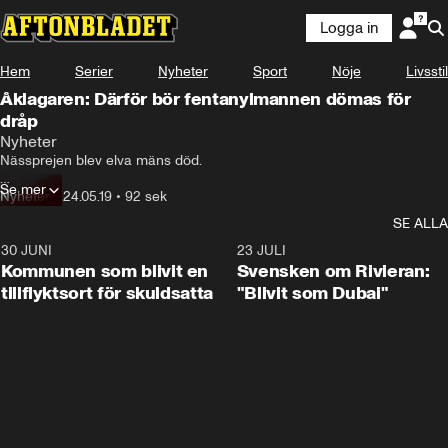
Logga in
Hem
Serier
Nyheter
Sport
Nöje
Livsstil
Åklagaren: Därför bör fentanylmannen dömas för
dråp
Nyheter
Nässprejen blev elva mäns död.

Se mer
Nu åtalas en 24-årig hobbykemist för dråp.
Nyheter
•
24.05.19
•
92 sek
SE ALLA
30 JUNI
1:24
23 JULI
Kommunen som blivit en
Svensken om Rivieran:
tillflyktsort för skuldsatta
"Blivit som Dubai"