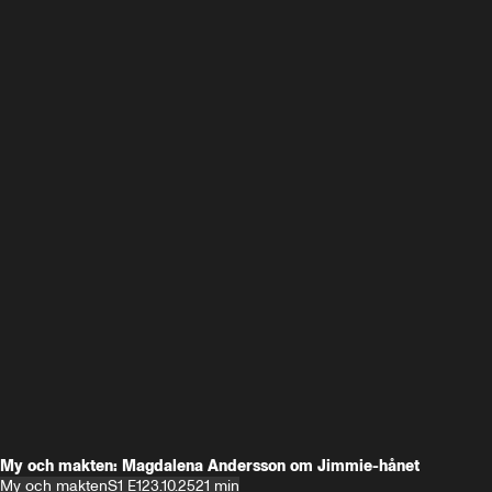
My och makten: Magdalena Andersson om Jimmie-hånet
My och makten
S1 E1
23.10.25
21 min