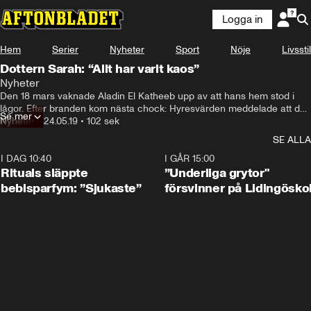
Logga in
Hem
Serier
Nyheter
Sport
Nöje
Livsstil
Dottern Sarah: “Allt har varit kaos”
Nyheter
Den 18 mars vaknade Aladin El Katheeb upp av att hans hem stod i 
lågor. Efter branden kom nästa chock: Hyresvärden meddelade att de 
Se mer
sagt upp familjens kontrakt.
Nyheter
•
24.05.19
•
102 sek
SE ALLA
I DAG 10:40
1:01
I GÅR 15:00
Rituals släppte
”Underliga grytor"
bebisparfym: ”Sjukaste”
försvinner på Lidingösko