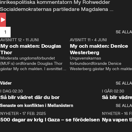
inrikespolitiska kommentatorn My Rohwedder 
Socialdemokraternas partiledare Magdalena 
Andersson till svars.
1
SE ALLA
AVSNITT 12
•
11 JUNI
26:27
AVSNITT 11
•
4 JUNI
2
My och makten: Douglas
My och makten: Denice
Thor
Westerberg
Moderata ungdomsförbundet 
Ungsvenskarnas 
(MUF:s) ordförande Douglas Thor 
förbundsordförande Denice 
gästar My och makten. I avsnittet 
Westerberg gästar My och makten.
diskuteras tonårsutvisningarna och 
avsnittet diskuteras migrationsfrå
hur Moderaterna ska locka väljare till 
och hur SD ska locka kvinnliga 
Väder
SE ALLA
valet i höst. 
väljare. 
I DAG 02:30
1:06
I GÅR 02:30
Så blir vädret där du bor
Så blir vädr
Senaste om konflikten i Mellanöstern
SE ALLA
NYHETER
•
17 FEB. 2025
0:45
NYHETER
•
16 F
500 dagar av krig i Gaza – se förödelsen
Nya vapen ti