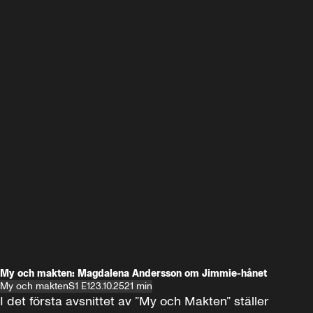
My och makten: Magdalena Andersson om Jimmie-hånet
My och makten
S1 E1
23.10.25
21 min
I det första avsnittet av ”My och Makten” ställer 