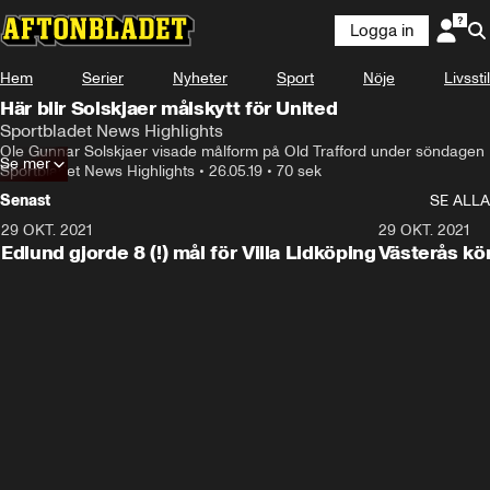
Logga in
Hem
Serier
Nyheter
Sport
Nöje
Livsstil
Här blir Solskjaer målskytt för United
Sportbladet News Highlights
Ole Gunnar Solskjaer visade målform på Old Trafford under söndagen
Se mer
Sportbladet News Highlights
•
26.05.19
•
70 sek
Senast
SE ALLA
29 OKT. 2021
4:11
29 OKT. 2021
Edlund gjorde 8 (!) mål för Villa Lidköping
Västerås kö