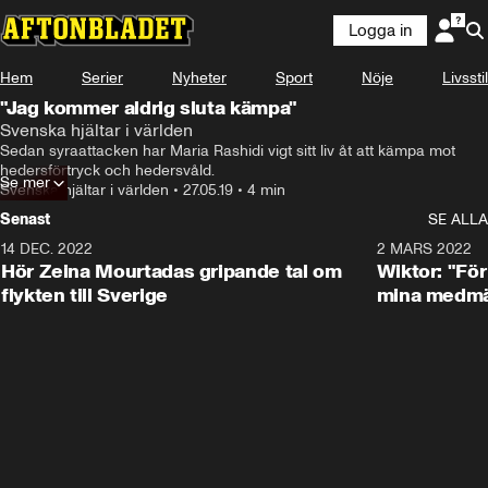
Logga in
Hem
Serier
Nyheter
Sport
Nöje
Livsstil
"Jag kommer aldrig sluta kämpa"
Svenska hjältar i världen
Sedan syraattacken har Maria Rashidi vigt sitt liv åt att kämpa mot 
hedersförtryck och hedersvåld.
Se mer
Svenska hjältar i världen
•
27.05.19
•
4 min
Senast
SE ALLA
14 DEC. 2022
0:48
2 MARS 2022
Hör Zeina Mourtadas gripande tal om
Wiktor: "För
flykten till Sverige
mina medmä