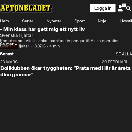
Logga in
Hem
Serier
Nyheter
Sport
Nöje
Livsstil
- Min klass har gett mig ett nytt liv
Svenska Hjältar
Kompisarna i Vitalisskolan samlade in pengar till Aleks operation
Se mer
Svenska Hjältar
•
18.07.16
•
4 min
Senast
SE ALLA
23 MARS
1:27
20 FEBRUARI
Bollklubben ökar tryggheten: "Prata med
Här är årets
dina grannar"