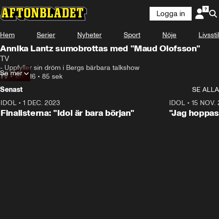
Logga in
Hem
Serier
Nyheter
Sport
Nöje
Livsstil
Annika Lantz sumobrottas med "Maud Olofsson"
TV
- Uppfyller sin dröm i Bergs bärbara talkshow
Se mer
TV
•
18.07.16
•
85 sek
Senast
SE ALLA
IDOL
•
1 DEC. 2023
0:56
IDOL
•
15 NOV.
Finalisterna: "Idol är bara början"
"Jag hoppas 