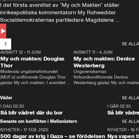
I det första avsnittet av ”My och Makten” ställer 
inrikespolitiska kommentatorn My Rohwedder 
Socialdemokraternas partiledare Magdalena 
Andersson till svars.
1
SE ALLA
AVSNITT 12
•
11 JUNI
26:27
AVSNITT 11
•
4 JUNI
2
My och makten: Douglas
My och makten: Denice
Thor
Westerberg
Moderata ungdomsförbundet 
Ungsvenskarnas 
(MUF:s) ordförande Douglas Thor 
förbundsordförande Denice 
gästar My och makten. I avsnittet 
Westerberg gästar My och makten.
diskuteras tonårsutvisningarna och 
avsnittet diskuteras migrationsfrå
hur Moderaterna ska locka väljare till 
och hur SD ska locka kvinnliga 
Väder
SE ALLA
valet i höst. 
väljare. 
I DAG 02:30
1:06
I GÅR 02:30
Så blir vädret där du bor
Så blir vädr
Senaste om konflikten i Mellanöstern
SE ALLA
NYHETER
•
17 FEB. 2025
0:45
NYHETER
•
16 F
500 dagar av krig i Gaza – se förödelsen
Nya vapen ti