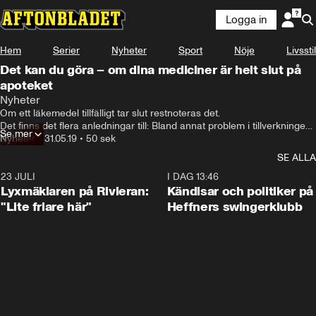
Logga in
Hem
Serier
Nyheter
Sport
Nöje
Livsstil
Det kan du göra – om dina mediciner är helt slut på
apoteket
Nyheter
Om ett läkemedel tillfälligt tar slut restnoteras det.

Det finns det flera anledningar till: Bland annat problem i tillverkningen, 
Se mer
brist på aktiv substans eller oväntat hög efterfrågan.
Nyheter
•
31.05.19
•
50 sek
SE ALLA
23 JULI
2:02
I DAG 13:46
Lyxmäklaren på Rivieran:
Kändisar och politiker på
"Lite friare här"
Heffners swingerklubb