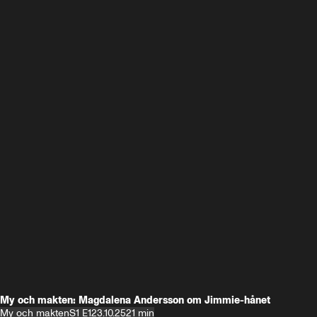
My och makten: Magdalena Andersson om Jimmie-hånet
My och makten
S1 E1
23.10.25
21 min