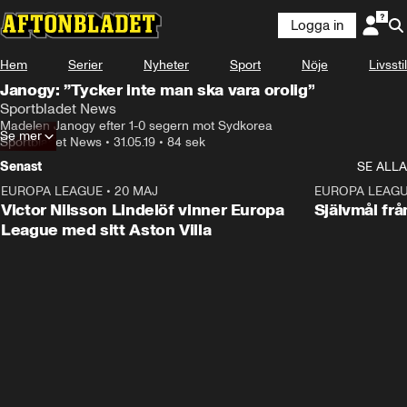
Logga in
Hem
Serier
Nyheter
Sport
Nöje
Livsstil
Janogy: ”Tycker inte man ska vara orolig”
Sportbladet News
Madelen Janogy efter 1-0 segern mot Sydkorea
Se mer
Sportbladet News
•
31.05.19
•
84 sek
Senast
SE ALLA
EUROPA LEAGUE
•
20 MAJ
1:32
EUROPA LEAG
Victor Nilsson Lindelöf vinner Europa
Självmål frå
League med sitt Aston Villa