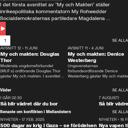
I det första avsnittet av ”My och Makten” ställer 
inrikespolitiska kommentatorn My Rohwedder 
Socialdemokraternas partiledare Magdalena 
Andersson till svars.
1
SE ALLA
AVSNITT 12
•
11 JUNI
26:27
AVSNITT 11
•
4 JUNI
2
My och makten: Douglas
My och makten: Denice
Thor
Westerberg
Moderata ungdomsförbundet 
Ungsvenskarnas 
(MUF:s) ordförande Douglas Thor 
förbundsordförande Denice 
gästar My och makten. I avsnittet 
Westerberg gästar My och makten.
diskuteras tonårsutvisningarna och 
avsnittet diskuteras migrationsfrå
hur Moderaterna ska locka väljare till 
och hur SD ska locka kvinnliga 
Väder
SE ALLA
valet i höst. 
väljare. 
I GÅR 02:30
1:06
7 AUGUSTI
Så blir vädret där du bor
Så blir vädr
Senaste om konflikten i Mellanöstern
SE ALLA
NYHETER
•
17 FEB. 2025
0:45
NYHETER
•
16 F
500 dagar av krig i Gaza – se förödelsen
Nya vapen ti