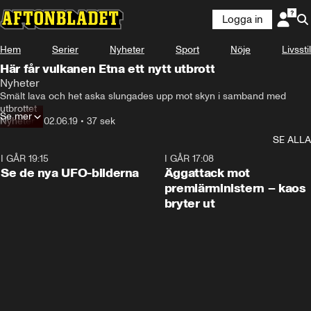
Logga in
Hem
Serier
Nyheter
Sport
Nöje
Livsstil
Här får vulkanen Etna ett nytt utbrott
Nyheter
Smält lava och het aska slungades upp mot skyn i samband med 
utbrottet
Se mer
Nyheter
•
02.06.19
•
37 sek
SE ALLA
I GÅR 19:15
0:36
I GÅR 17:08
Se de nya UFO-bilderna
Äggattack mot
premiärministern – kaos
bryter ut