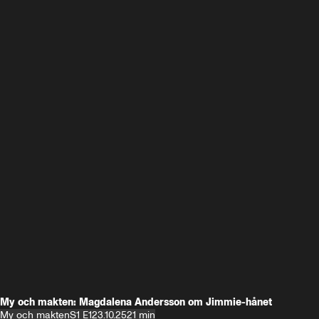
My och makten: Magdalena Andersson om Jimmie-hånet
My och makten
S1 E1
23.10.25
21 min