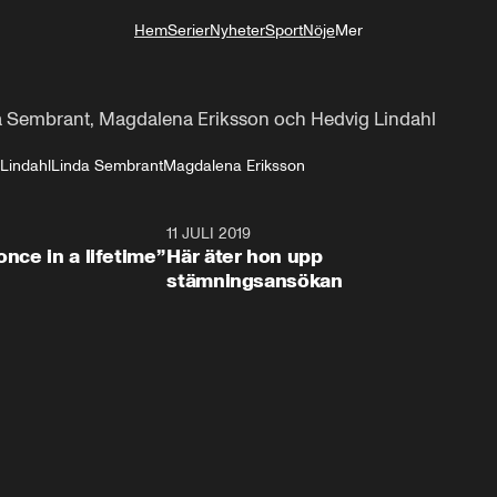
Hem
Serier
Nyheter
Sport
Nöje
Mer
Livsstil
 Sembrant, Magdalena Eriksson och Hedvig Lindahl
Lindahl
Linda Sembrant
Magdalena Eriksson
1:01
11 JULI 2019
0:3
once in a lifetime”
Här äter hon upp
stämningsansökan