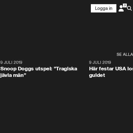
Logga in
SE ALLA
4
9 JULI 2019
0:57
9 JULI 2019
Snoop Doggs utspel: ”Tragiska
Här festar USA los
jävla män”
guldet