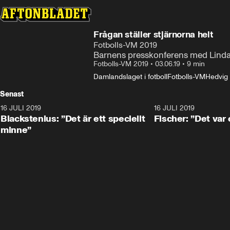
Frågan ställer stjärnorna helt
Fotbolls-VM 2019
Barnens presskonferens med Linda
Fotbolls-VM 2019
•
03.06.19
•
9 min
Damlandslaget i fotboll
Fotbolls-VM
Hedvig 
Senast
16 JULI 2019
1:01
16 JULI 2019
Blackstenius: ”Det är ett speciellt
Fischer: ”Det var 
minne”