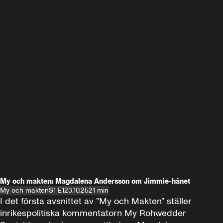
My och makten: Magdalena Andersson om Jimmie-hånet
My och makten
S1 E1
23.10.25
21 min
I det första avsnittet av ”My och Makten” ställer 
inrikespolitiska kommentatorn My Rohwedder 