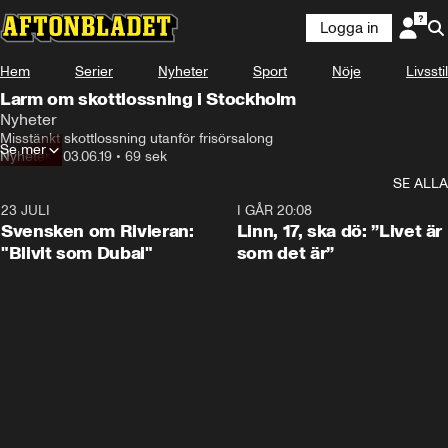
Logga in
Hem
Serier
Nyheter
Sport
Nöje
Livsstil
Larm om skottlossning i Stockholm
Nyheter
Misstänkt skottlossning utanför frisörsalong
Se mer
Nyheter
•
03.06.19
•
69 sek
SE ALLA
23 JULI
1:42
I GÅR 20:08
Svensken om Rivieran:
Linn, 17, ska dö: ”Livet är
"Blivit som Dubai"
som det är”