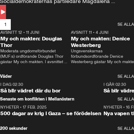
Socialdemokraternas partiledare Magdalena 
Andersson till svars.
1
SE ALLA
AVSNITT 12
•
11 JUNI
26:27
AVSNITT 11
•
4 JUNI
2
My och makten: Douglas
My och makten: Denice
Thor
Westerberg
Moderata ungdomsförbundet 
Ungsvenskarnas 
(MUF:s) ordförande Douglas Thor 
förbundsordförande Denice 
gästar My och makten. I avsnittet 
Westerberg gästar My och makten.
diskuteras tonårsutvisningarna och 
avsnittet diskuteras migrationsfrå
hur Moderaterna ska locka väljare till 
och hur SD ska locka kvinnliga 
Väder
SE ALLA
valet i höst. 
väljare. 
I DAG 02:30
1:06
I GÅR 02:30
Så blir vädret där du bor
Så blir vädr
Senaste om konflikten i Mellanöstern
SE ALLA
NYHETER
•
17 FEB. 2025
0:45
NYHETER
•
16 F
500 dagar av krig i Gaza – se förödelsen
Nya vapen ti
200 sekunder
SE ALLA