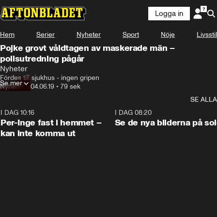
Logga in
Hem
Serier
Nyheter
Sport
Nöje
Livsstil
Pojke grovt våldtagen av maskerade män –
polisutredning pågår
Nyheter
Fördes till sjukhus - ingen gripen
Se mer
Nyheter
•
04.06.19
•
79 sek
SE ALLA
I DAG 10:16
1:26
I DAG 08:20
Per-Inge fast i hemmet –
Se de nya bilderna på so
kan inte komma ut