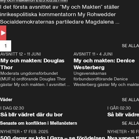
My och makten
S1 E1
23.10.25
21 min
I det första avsnittet av ”My och Makten” ställer 
inrikespolitiska kommentatorn My Rohwedder 
Socialdemokraternas partiledare Magdalena 
Andersson till svars.
1
SE ALLA
AVSNITT 12
•
11 JUNI
26:27
AVSNITT 11
•
4 JUNI
2
My och makten: Douglas
My och makten: Denice
Thor
Westerberg
Moderata ungdomsförbundet 
Ungsvenskarnas 
(MUF:s) ordförande Douglas Thor 
förbundsordförande Denice 
gästar My och makten. I avsnittet 
Westerberg gästar My och makten.
diskuteras tonårsutvisningarna och 
avsnittet diskuteras migrationsfrå
hur Moderaterna ska locka väljare till 
och hur SD ska locka kvinnliga 
Väder
SE ALLA
valet i höst. 
väljare. 
I DAG 02:30
1:06
I GÅR 02:30
Så blir vädret där du bor
Så blir vädr
Senaste om konflikten i Mellanöstern
SE ALLA
NYHETER
•
17 FEB. 2025
0:45
NYHETER
•
16 F
500 dagar av krig i Gaza – se förödelsen
Nya vapen ti