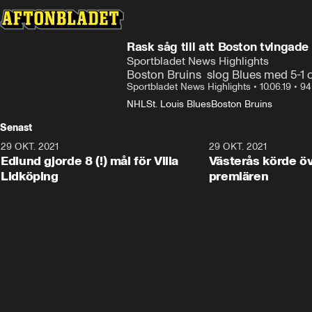
Rask såg till att Boston tvingad
Sportbladet News Highlights
Boston Bruins  slog Blues med 5-1
Sportbladet News Highlights
•
10.06.19
•
94
NHL
St. Louis Blues
Boston Bruins
Senast
29 OKT. 2021
4:11
29 OKT. 2021
Edlund gjorde 8 (!) mål för Villa
Västerås körde öv
Lidköping
premiären