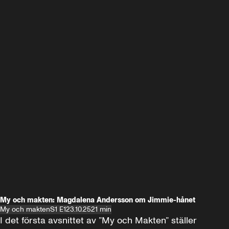
My och makten: Magdalena Andersson om Jimmie-hånet
My och makten
S1 E1
23.10.25
21 min
I det första avsnittet av ”My och Makten” ställer 