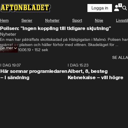
Logga in
Hem
Serier
Nyheter
Sport
Nöje
Livsstil
Polisen: "Ingen koppling till tidigare skjutning"
Nyheter
En man har påträffats skottskadad på Hålsjögatan i Malmö. Polisen har 
spärrat av platsen och håller förhör med vittnen. Skadeläget för 
Se mer
mannen är i nuläget okänt.
Nyheter
•
10.06.19
•
152 sek
SE ALLA
I DAG 19:07
0:45
I DAG 15:23
Här somnar programledaren
Albert, 8, besteg
– i sändning
Kebnekaise – vill högre