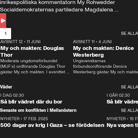
inrikespolitiska kommentatorn My Rohwedder 
Socialdemokraternas partiledare Magdalena 
Andersson till svars.
1
SE ALLA
AVSNITT 12
•
11 JUNI
26:27
AVSNITT 11
•
4 JUNI
2
My och makten: Douglas
My och makten: Denice
Thor
Westerberg
Moderata ungdomsförbundet 
Ungsvenskarnas 
(MUF:s) ordförande Douglas Thor 
förbundsordförande Denice 
gästar My och makten. I avsnittet 
Westerberg gästar My och makten.
diskuteras tonårsutvisningarna och 
avsnittet diskuteras migrationsfrå
hur Moderaterna ska locka väljare till 
och hur SD ska locka kvinnliga 
Väder
SE ALLA
valet i höst. 
väljare. 
I DAG 02:30
1:06
I GÅR 02:30
Så blir vädret där du bor
Så blir vädr
Senaste om konflikten i Mellanöstern
SE ALLA
NYHETER
•
17 FEB. 2025
0:45
NYHETER
•
16 F
500 dagar av krig i Gaza – se förödelsen
Nya vapen ti