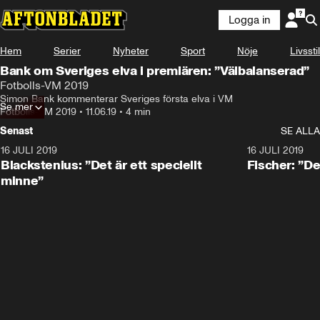
Logga in
Hem
Serier
Nyheter
Sport
Nöje
Livsstil
Bank om Sveriges elva i premiären: ”Välbalanserad”
Fotbolls-VM 2019
Simon Bank kommenterar Sveriges första elva i VM
Se mer
Fotbolls-VM 2019
•
11.06.19
•
4 min
Senast
SE ALLA
16 JULI 2019
1:01
16 JULI 2019
Blackstenius: ”Det är ett speciellt
Fischer: ”De
minne”