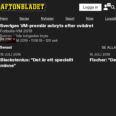
Logga in
Hem
Serier
Nyheter
Sport
Nöje
Livsstil
Sveriges VM-premiär avbryts efter ovädret
Fotbolls-VM 2019
Sverige-Chile tvingades bryta
Se mer
Fotbolls-VM 2019
•
11.06.19
•
120 sek
Senast
SE ALLA
16 JULI 2019
1:01
16 JULI 2019
Blackstenius: ”Det är ett speciellt
Fischer: ”De
minne”