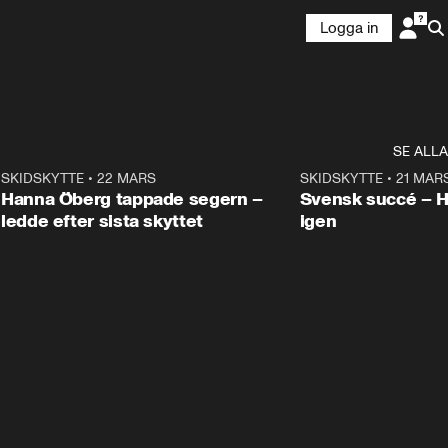
Logga in
SE ALLA
9
SKIDSKYTTE
•
22 MARS
0:55
SKIDSKYTTE
•
21 MAR
Hanna Öberg tappade segern –
Svensk succé – 
ledde efter sista skyttet
igen