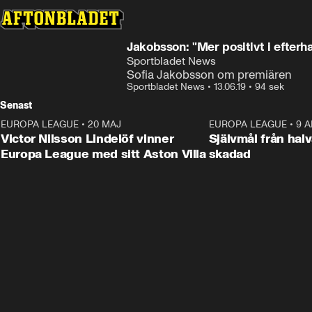
Jakobsson: "Mer positivt i efterh
Sportbladet News
Sofia Jakobsson om premiären
Sportbladet News
•
13.06.19
•
94 sek
Senast
EUROPA LEAGUE
•
20 MAJ
1:32
EUROPA LEAGUE
•
9 A
Victor Nilsson Lindelöf vinner
Självmål från hal
Europa League med sitt Aston Villa
skadad