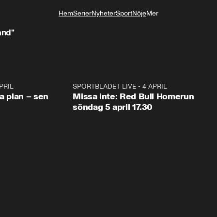
Hem
Serier
Nyheter
Sport
Nöje
Mer
Livsstil
and"
PRIL
1:03
SPORTBLADET LIVE
•
4 APRIL
1:0
va plan – sen
Missa inte: Red Bull Homerun
söndag 5 april 17.30