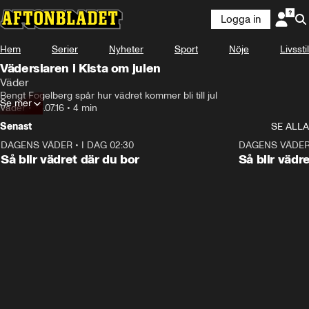
Logga in
Hem
Serier
Nyheter
Sport
Nöje
Livsstil
Vädersiaren i Kista om julen
Väder
Bengt Fogelberg spår hur vädret kommer bli till jul
Se mer
Väder
•
18.07.16
•
4 min
Senast
SE ALLA
DAGENS VÄDER
•
I DAG 02:30
1:06
DAGENS VÄDE
Så blir vädret där du bor
Så blir vädr