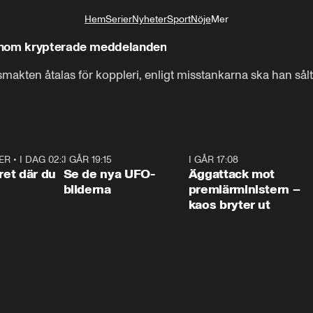
Hem
Serier
Nyheter
Sport
Nöje
Mer
Livsstil
enom krypterade meddelanden
akten åtalas för koppleri, enligt misstankarna ska han sålt
ER
•
I DAG 02:30
1:06
I GÅR 19:15
0:36
I GÅR 17:08
0:3
ret där du
Se de nya UFO-
Äggattack mot
bilderna
premiärministern –
kaos bryter ut