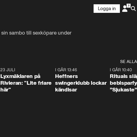
Logga in
 sin sambo till sexköpare under 
SE ALLA
7
23 JULI
2:02
I GÅR 13:46
0:55
I GÅR 10:40
Lyxmäklaren på
Heffners
Rituals sl
Rivieran: "Lite friare
swingerklubb lockar
bebisparf
här"
kändisar
”Sjukaste”