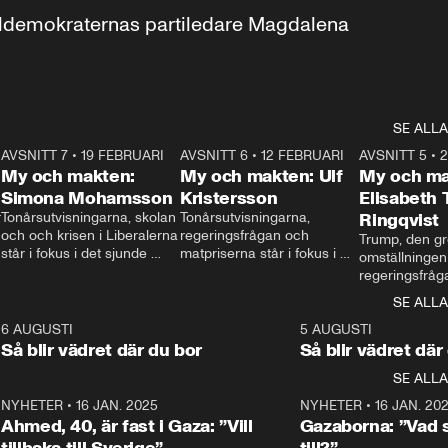
aldemokraternas partiledare Magdalena 
SE ALLA
7
AVSNITT 7
•
19 FEBRUARI
24:30
AVSNITT 6
•
12 FEBRUARI
27:30
AVSNITT 5
•
My och makten:
My och makten: Ulf
My och ma
Simona Mohamsson
Kristersson
Elisabeth
 
Tonårsutvisningarna, skolan 
Tonårsutvisningarna, 
Ringqvist
och och krisen i Liberalerna 
regeringsfrågan och 
Trump, den gr
står i fokus i det sjunde 
matpriserna står i fokus i 
omställningen
avsnittet av ”My och 
det sjätte avsnittet av ”My 
regeringsfråga
makten”. Se när 
och makten”. Se när 
centrum i det 
SE ALLA
Aftonbladets inrikespolitiska 
Aftonbladets inrikespolitiska 
avsnittet av ”
kommentator My 
kommentator My 
6
6 AUGUSTI
1:06
5 AUGUSTI
Makten”. Se nä
Rohwedder ställer 
Rohwedder ställer 
Så blir vädret där du bor
Så blir vädret där
Aftonbladets in
utbildnings- och 
statsminister Ulf Kristersson 
kommentator 
SE ALLA
integrationsminister Simona 
till svars.
Rohwedder stäl
Mohamsson till svars.
Centerpartiets
2
NYHETER
•
16 JAN. 2025
1:01
NYHETER
•
16 JAN. 20
Thand Ring till
Ahmed, 40, är fast i Gaza: ”Vill
Gazaborna: ”Vad s
tillbaka till Sverige”
till?”