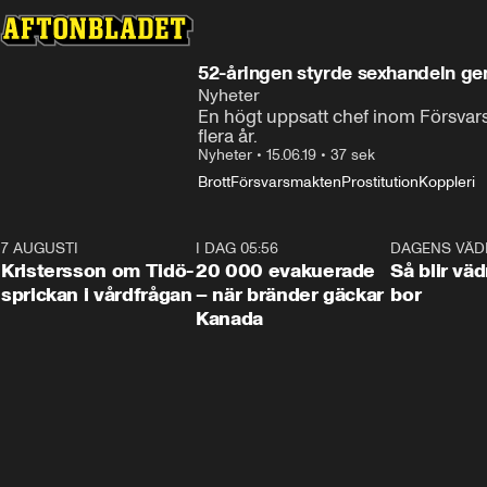
52-åringen styrde sexhandeln g
Nyheter
En högt uppsatt chef inom Försvarsm
flera år.
Nyheter
•
15.06.19
•
37 sek
Brott
Försvarsmakten
Prostitution
Koppleri
7 AUGUSTI
0:42
I DAG 05:56
0:38
DAGENS VÄD
Kristersson om Tidö-
20 000 evakuerade
Så blir väd
sprickan i vårdfrågan
– när bränder gäckar
bor
Kanada