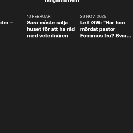
4:24
10 FEBRUARI
4:13
26 NOV. 2025
8:1
der –
Sara måste sälja
Leif GW: ”Har hon
huset för att ha råd
mördat pastor
med veterinären
Fossmos fru? Svar
nej.”