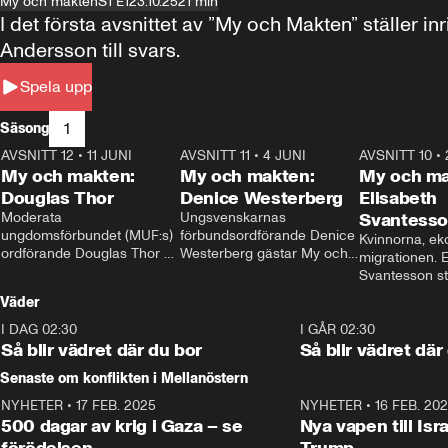
My och makten
S1 E1
23.10.25
21 min
I det första avsnittet av ”My och Makten” ställe
Andersson till svars.
Spela upp
1
Säsong
AVSNITT 12
•
11 JUNI
26:27
AVSNITT 11
•
4 JUNI
23:40
AVSNITT 10
•
My och makten:
My och makten:
My och ma
Douglas Thor
Denice Westerberg
Elisabeth
Moderata 
Ungsvenskarnas 
Svantess
ungdomsförbundet (MUF:s) 
förbundsordförande Denice 
Kvinnorna, ek
ordförande Douglas Thor 
Westerberg gästar My och 
migrationen. E
gästar My och makten. I 
makten. I avsnittet 
Svantesson stäl
avsnittet diskuteras 
diskuteras migrationsfrågan 
när finansmini
Väder
tonårsutvisningarna och hur 
och hur SD ska locka 
Moderaterna ska locka 
kvinnliga väljare. 
I DAG 02:30
1:06
I GÅR 02:30
väljare till valet i höst. 
Så blir vädret där du bor
Så blir vädret där
Senaste om konflikten i Mellanöstern
NYHETER
•
17 FEB. 2025
0:45
NYHETER
•
16 FEB. 20
500 dagar av krig i Gaza – se
Nya vapen till Isr
förödelsen
Trump