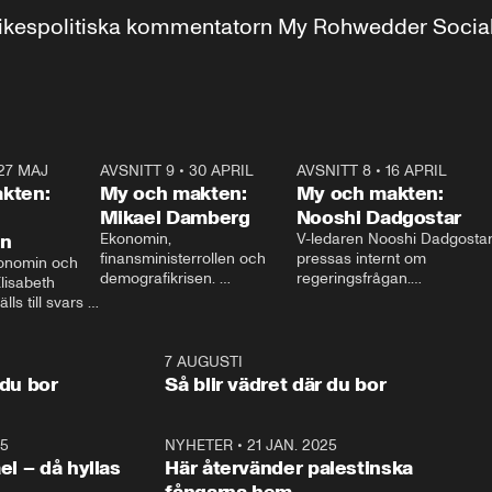
r inrikespolitiska kommentatorn My Rohwedder Soci
27 MAJ
3:51
AVSNITT 9
•
30 APRIL
24:00
AVSNITT 8
•
16 APRIL
25:1
kten:
My och makten:
My och makten:
Mikael Damberg
Nooshi Dadgostar
on
Ekonomin, 
V-ledaren Nooshi Dadgostar
finansministerrollen och 
pressas internt om 
onomin och 
demografikrisen. 
regeringsfrågan.

lisabeth 
Oppositionen ställs till svars 
I Aftonbladets 
ls till svars 
när Socialdemokraternas 
partiledarutfrågning ”My 
stern gästar 
Mikael Damberg gästar My 
och Makten” sätter hon ner 
My och Makten. 
och Makten. 
foten mot kritikerna:

1:06
7 AUGUSTI
1:0
– Vi ställer upp i val. Ska vi 
 du bor
Så blir vädret där du bor
vara med så sitter vi förstås 
25
1:22
NYHETER
•
21 JAN. 2025
0:5
ael – då hyllas
Här återvänder palestinska
fångarna hem