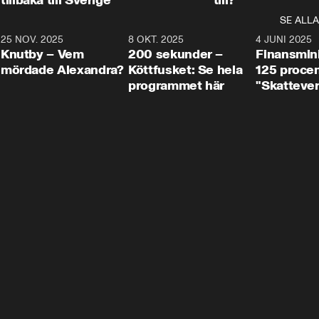
SE ALLA
3
25 NOV. 2025
31:05
8 OKT. 2025
4:29
4 JUNI 2025
Knutby – Vem
200 sekunder –
Finansmin
mördade Alexandra?
Köttfusket: Se hela
125 procent
programmet här
"Skattever
viktig uppg