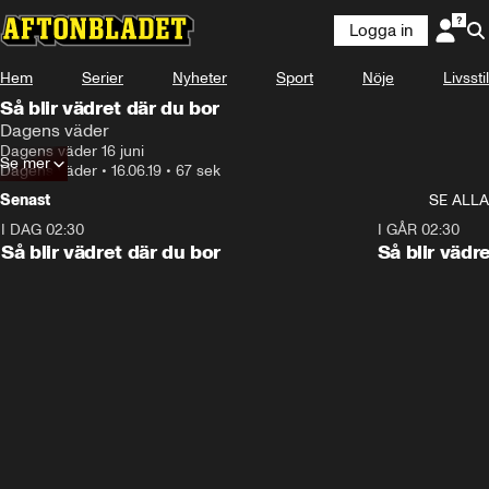
Logga in
Hem
Serier
Nyheter
Sport
Nöje
Livsstil
Så blir vädret där du bor
Dagens väder
Dagens väder 16 juni
Se mer
Dagens väder
•
16.06.19
•
67 sek
Senast
SE ALLA
I DAG 02:30
1:06
I GÅR 02:30
Så blir vädret där du bor
Så blir vädr