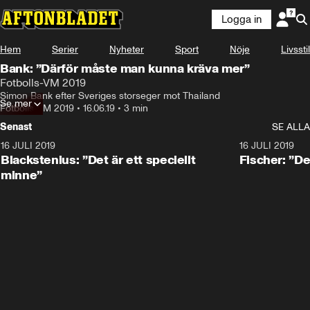
Logga in
Hem
Serier
Nyheter
Sport
Nöje
Livsstil
Bank: ”Därför måste man kunna kräva mer”
Fotbolls-VM 2019
Simon Bank efter Sveriges storseger mot Thailand
Se mer
Fotbolls-VM 2019
•
16.06.19
•
3 min
Senast
SE ALLA
16 JULI 2019
1:01
16 JULI 2019
Blackstenius: ”Det är ett speciellt
Fischer: ”De
minne”