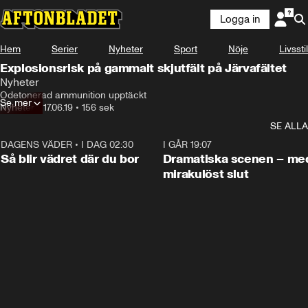
Logga in
Hem
Serier
Nyheter
Sport
Nöje
Livsstil
Explosionsrisk på gammalt skjutfält på Järvafältet
Nyheter
Odetonerad ammunition upptäckt
Se mer
Nyheter
•
17.06.19
•
156 sek
SE ALLA
DAGENS VÄDER
•
I DAG 02:30
1:06
I GÅR 19:07
Så blir vädret där du bor
Dramatiska scenen – me
mirakulöst slut