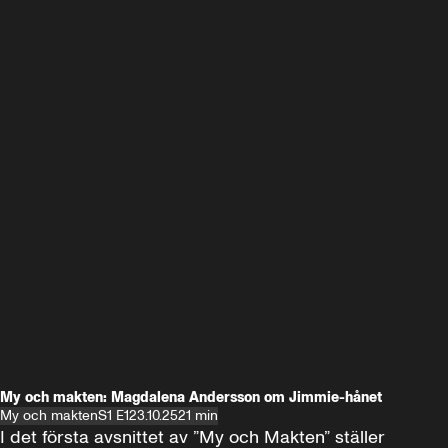
My och makten: Magdalena Andersson om Jimmie-hånet
My och makten
S1 E1
23.10.25
21 min
I det första avsnittet av ”My och Makten” ställer 