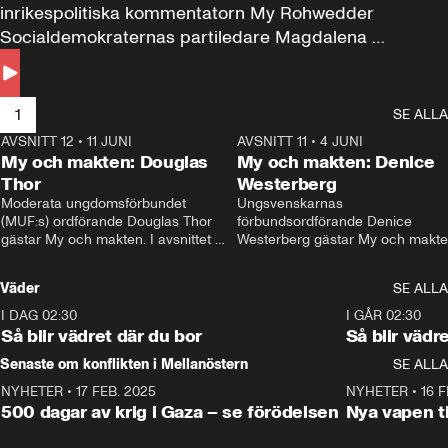
inrikespolitiska kommentatorn My Rohwedder 
Socialdemokraternas partiledare Magdalena 
Andersson till svars.
1
SE ALLA
AVSNITT 12
•
11 JUNI
26:27
AVSNITT 11
•
4 JUNI
2
My och makten: Douglas
My och makten: Denice
Thor
Westerberg
Moderata ungdomsförbundet 
Ungsvenskarnas 
(MUF:s) ordförande Douglas Thor 
förbundsordförande Denice 
gästar My och makten. I avsnittet 
Westerberg gästar My och makten.
diskuteras tonårsutvisningarna och 
avsnittet diskuteras migrationsfrå
hur Moderaterna ska locka väljare till 
och hur SD ska locka kvinnliga 
Väder
SE ALLA
valet i höst. 
väljare. 
I DAG 02:30
1:06
I GÅR 02:30
Så blir vädret där du bor
Så blir vädr
Senaste om konflikten i Mellanöstern
SE ALLA
NYHETER
•
17 FEB. 2025
0:45
NYHETER
•
16 F
500 dagar av krig i Gaza – se förödelsen
Nya vapen ti