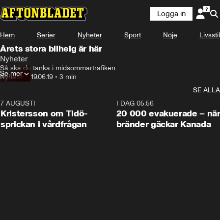
Logga in
Hem
Serier
Nyheter
Sport
Nöje
Livsstil
Årets stora bilhelg är här
Nyheter
Så ska du tänka i midsommartrafiken
Se mer
Nyheter
•
19.06.19
•
3 min
SE ALLA
7 AUGUSTI
0:42
I DAG 05:56
Kristersson om Tidö-
20 000 evakuerade – nä
sprickan i vårdfrågan
bränder gäckar Kanada