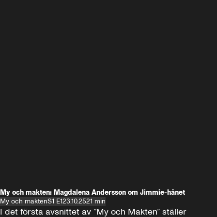
My och makten: Magdalena Andersson om Jimmie-hånet
My och makten
S1 E1
23.10.25
21 min
I det första avsnittet av ”My och Makten” ställer 