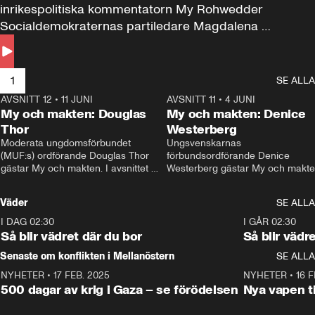
inrikespolitiska kommentatorn My Rohwedder 
Socialdemokraternas partiledare Magdalena 
Andersson till svars.
1
SE ALLA
AVSNITT 12
•
11 JUNI
26:27
AVSNITT 11
•
4 JUNI
2
My och makten: Douglas
My och makten: Denice
Thor
Westerberg
Moderata ungdomsförbundet 
Ungsvenskarnas 
(MUF:s) ordförande Douglas Thor 
förbundsordförande Denice 
gästar My och makten. I avsnittet 
Westerberg gästar My och makten.
diskuteras tonårsutvisningarna och 
avsnittet diskuteras migrationsfrå
hur Moderaterna ska locka väljare till 
och hur SD ska locka kvinnliga 
Väder
SE ALLA
valet i höst. 
väljare. 
I DAG 02:30
1:06
I GÅR 02:30
Så blir vädret där du bor
Så blir vädr
Senaste om konflikten i Mellanöstern
SE ALLA
NYHETER
•
17 FEB. 2025
0:45
NYHETER
•
16 F
500 dagar av krig i Gaza – se förödelsen
Nya vapen ti