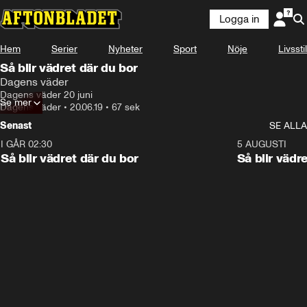
Logga in
Hem
Serier
Nyheter
Sport
Nöje
Livsstil
Så blir vädret där du bor
Dagens väder
Dagens väder 20 juni
Se mer
Dagens väder
•
20.06.19
•
67 sek
Senast
SE ALLA
I GÅR 02:30
1:06
5 AUGUSTI
Så blir vädret där du bor
Så blir vädr