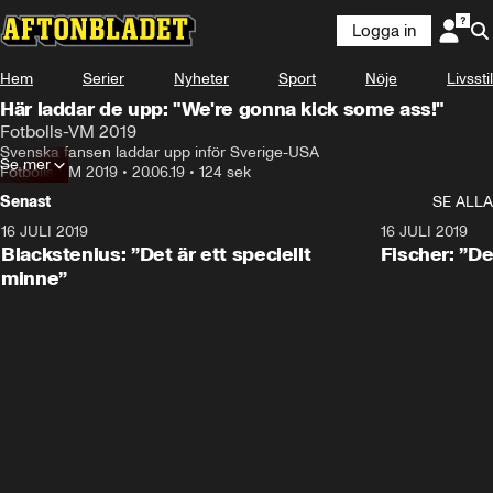
Logga in
Hem
Serier
Nyheter
Sport
Nöje
Livsstil
Här laddar de upp: "We're gonna kick some ass!"
Fotbolls-VM 2019
Svenska fansen laddar upp inför Sverige-USA
Se mer
Fotbolls-VM 2019
•
20.06.19
•
124 sek
Senast
SE ALLA
16 JULI 2019
1:01
16 JULI 2019
Blackstenius: ”Det är ett speciellt
Fischer: ”De
minne”