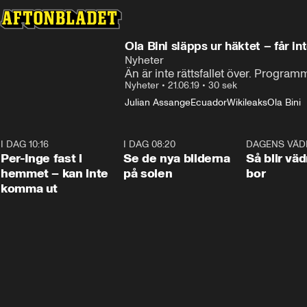
Ola Bini släpps ur häktet – får i
Nyheter
Än är inte rättsfallet över. Progr
Nyheter
•
21.06.19
•
30 sek
Julian Assange
Ecuador
Wikileaks
Ola Bini
I DAG 10:16
1:26
I DAG 08:20
0:31
DAGENS VÄD
Per-Inge fast i
Se de nya bilderna
Så blir väd
hemmet – kan inte
på solen
bor
komma ut