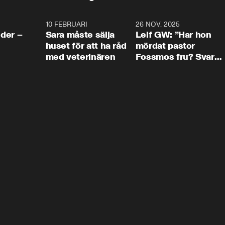
4:24
10 FEBRUARI
4:13
26 NOV. 2025
8:1
der –
Sara måste sälja
Leif GW: ”Har hon
huset för att ha råd
mördat pastor
med veterinären
Fossmos fru? Svar
nej.”