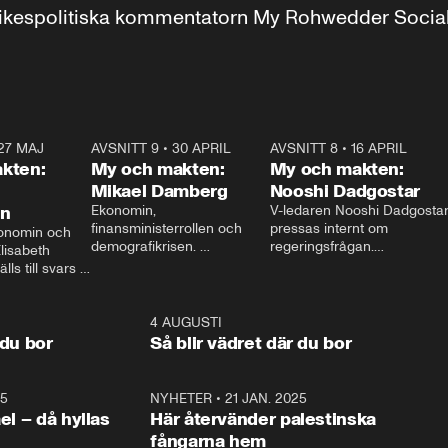
r inrikespolitiska kommentatorn My Rohwedder Soci
27 MAJ
3:51
AVSNITT 9
•
30 APRIL
24:00
AVSNITT 8
•
16 APRIL
25:1
kten:
My och makten:
My och makten:
Mikael Damberg
Nooshi Dadgostar
on
Ekonomin, 
V-ledaren Nooshi Dadgostar
finansministerrollen och 
pressas internt om 
onomin och 
demografikrisen. 
regeringsfrågan.

lisabeth 
Oppositionen ställs till svars 
I Aftonbladets 
ls till svars 
när Socialdemokraternas 
partiledarutfrågning ”My 
stern gästar 
Mikael Damberg gästar My 
och Makten” sätter hon ner 
My och Makten. 
och Makten. 
foten mot kritikerna:

1:06
4 AUGUSTI
1:0
– Vi ställer upp i val. Ska vi 
 du bor
Så blir vädret där du bor
vara med så sitter vi förstås 
25
1:22
NYHETER
•
21 JAN. 2025
0:5
ael – då hyllas
Här återvänder palestinska
fångarna hem