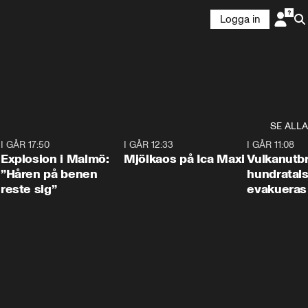
Logga in
SE ALLA
3
I GÅR 17:50
1:10
I GÅR 12:33
0:24
I GÅR 11:08
Explosion i Malmö:
Mjölkaos på Ica Maxi
Vulkanutbr
”Håren på benen
hundratal
reste sig”
evakueras