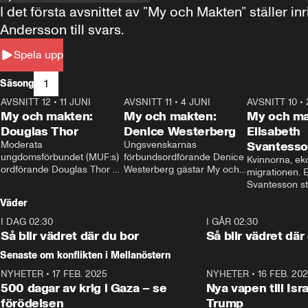
I det första avsnittet av ”My och Makten” ställe
Andersson till svars.
Spela upp
1
Säsong
AVSNITT 12
•
11 JUNI
26:27
AVSNITT 11
•
4 JUNI
23:40
AVSNITT 10
•
My och makten:
My och makten:
My och ma
Douglas Thor
Denice Westerberg
Elisabeth
Moderata 
Ungsvenskarnas 
Svantess
ungdomsförbundet (MUF:s) 
förbundsordförande Denice 
Kvinnorna, ek
ordförande Douglas Thor 
Westerberg gästar My och 
migrationen. E
gästar My och makten. I 
makten. I avsnittet 
Svantesson stäl
avsnittet diskuteras 
diskuteras migrationsfrågan 
när finansmini
Väder
tonårsutvisningarna och hur 
och hur SD ska locka 
Moderaterna ska locka 
kvinnliga väljare. 
I DAG 02:30
1:06
I GÅR 02:30
väljare till valet i höst. 
Så blir vädret där du bor
Så blir vädret där
Senaste om konflikten i Mellanöstern
NYHETER
•
17 FEB. 2025
0:45
NYHETER
•
16 FEB. 20
500 dagar av krig i Gaza – se
Nya vapen till Isr
förödelsen
Trump