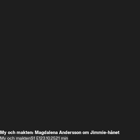
My och makten: Magdalena Andersson om Jimmie-hånet
My och makten
S1 E1
23.10.25
21 min