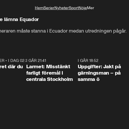
Hem
Serier
Nyheter
Sport
Nöje
Mer
Livsstil
nte lämna Equador
ammeraren måste stanna i Ecuador medan utredningen pågår.
ER
•
I DAG 02:30
1:06
I GÅR 21:41
0:35
I GÅR 18:52
0:3
ret där du
Larmet: Misstänkt
Uppgifter: Jakt på
farligt föremål i
gärningsman – på
centrala Stockholm
samma ö