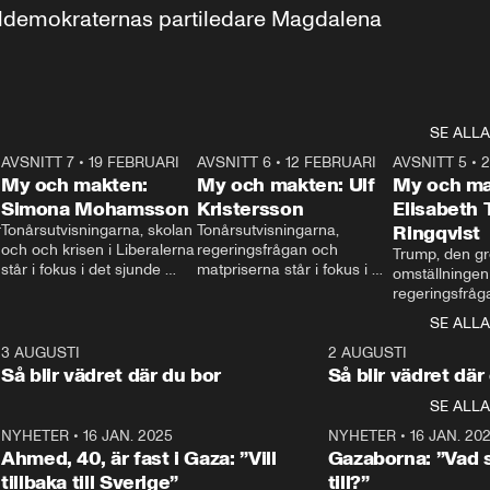
aldemokraternas partiledare Magdalena 
SE ALLA
7
AVSNITT 7
•
19 FEBRUARI
24:30
AVSNITT 6
•
12 FEBRUARI
27:30
AVSNITT 5
•
My och makten:
My och makten: Ulf
My och ma
Simona Mohamsson
Kristersson
Elisabeth
 
Tonårsutvisningarna, skolan 
Tonårsutvisningarna, 
Ringqvist
och och krisen i Liberalerna 
regeringsfrågan och 
Trump, den gr
står i fokus i det sjunde 
matpriserna står i fokus i 
omställningen
avsnittet av ”My och 
det sjätte avsnittet av ”My 
regeringsfråga
makten”. Se när 
och makten”. Se när 
centrum i det 
SE ALLA
Aftonbladets inrikespolitiska 
Aftonbladets inrikespolitiska 
avsnittet av ”
kommentator My 
kommentator My 
6
3 AUGUSTI
1:06
2 AUGUSTI
Makten”. Se nä
Rohwedder ställer 
Rohwedder ställer 
Så blir vädret där du bor
Så blir vädret där
Aftonbladets in
utbildnings- och 
statsminister Ulf Kristersson 
kommentator 
SE ALLA
integrationsminister Simona 
till svars.
Rohwedder stäl
Mohamsson till svars.
Centerpartiets
2
NYHETER
•
16 JAN. 2025
1:01
NYHETER
•
16 JAN. 20
Thand Ring till
Ahmed, 40, är fast i Gaza: ”Vill
Gazaborna: ”Vad s
tillbaka till Sverige”
till?”