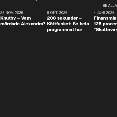
SE ALLA
3
25 NOV. 2025
31:05
8 OKT. 2025
4:29
4 JUNI 2025
Knutby – Vem
200 sekunder –
Finansmin
mördade Alexandra?
Köttfusket: Se hela
125 procent
programmet här
"Skattever
viktig uppg