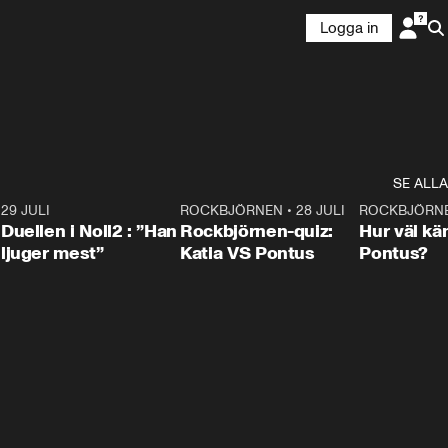
Logga in
SE ALLA
9
29 JULI
0:47
ROCKBJÖRNEN
•
28 JULI
0:15
ROCKBJÖRN
Duellen i Noll2 : ”Han
Rockbjörnen-quiz:
Hur väl kä
ljuger mest”
Katia VS Pontus
Pontus?