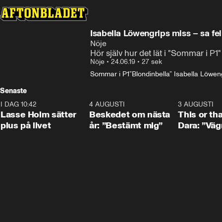
Isabella Löwengrips miss – sa fe
Nöje
Hör själv hur det lät i "Sommar i P1"
Nöje
•
24.06.19
•
27 sek
Sommar i P1
”Blondinbella” Isabella Löwen
Senaste
I DAG 10:42
1:04
4 AUGUSTI
0:24
3 AUGUSTI
Lasse Holm sätter
Beskedet om nästa
This or th
plus på livet
år: ”Bestämt mig”
Dara: ”Väg