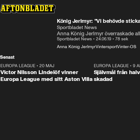
König Jerlmyr: ”Vi behövde sticka
Sportbladet News
Anna König Jerlmyr överraskade al
Sportbladet News
•
24.06.19
•
78 sek
Anna König Jerlmyr
Vintersport
Vinter-OS
Senast
EUROPA LEAGUE
•
20 MAJ
1:32
EUROPA LEAGUE
•
9 A
Victor Nilsson Lindelöf vinner
Självmål från hal
Europa League med sitt Aston Villa
skadad