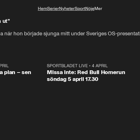
Hem
Serier
Nyheter
Sport
Nöje
Mer
Livsstil
 ut”
la när hon började sjunga mitt under Sveriges OS-presentat
PRIL
1:03
SPORTBLADET LIVE
•
4 APRIL
1:0
va plan – sen
Missa inte: Red Bull Homerun
söndag 5 april 17.30