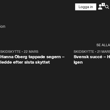
Logga in
ion
SE ALLA
9
SKIDSKYTTE
•
22 MARS
0:55
SKIDSKYTTE
•
21 MAR
Hanna Öberg tappade segern –
Svensk succé – 
ledde efter sista skyttet
igen