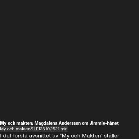
My och makten: Magdalena Andersson om Jimmie-hånet
My och makten
S1 E1
23.10.25
21 min
I det första avsnittet av ”My och Makten” ställer 