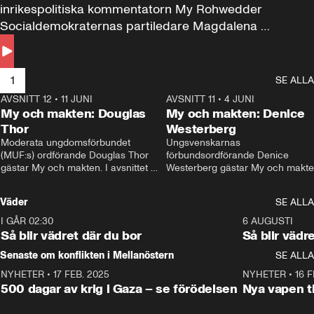
inrikespolitiska kommentatorn My Rohwedder 
Socialdemokraternas partiledare Magdalena 
Andersson till svars.
1
SE ALLA
AVSNITT 12
•
11 JUNI
26:27
AVSNITT 11
•
4 JUNI
2
My och makten: Douglas
My och makten: Denice
Thor
Westerberg
Moderata ungdomsförbundet 
Ungsvenskarnas 
(MUF:s) ordförande Douglas Thor 
förbundsordförande Denice 
gästar My och makten. I avsnittet 
Westerberg gästar My och makten.
diskuteras tonårsutvisningarna och 
avsnittet diskuteras migrationsfrå
hur Moderaterna ska locka väljare till 
och hur SD ska locka kvinnliga 
Väder
SE ALLA
valet i höst. 
väljare. 
I GÅR 02:30
1:06
6 AUGUSTI
Så blir vädret där du bor
Så blir vädr
Senaste om konflikten i Mellanöstern
SE ALLA
NYHETER
•
17 FEB. 2025
0:45
NYHETER
•
16 F
500 dagar av krig i Gaza – se förödelsen
Nya vapen ti