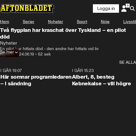
Logga in
Hem
Serier
Nyheter
Sport
Nöje
Livsstil
Två flygplan har kraschat över Tyskland – en pilot
död
Nyheter
En pilot har hittats död - den andre har hittats vid liv
Se mer
Nyheter
•
24.06.19
•
62 sek
SE ALLA
I GÅR 19:07
0:45
I GÅR 15:23
Här somnar programledaren
Albert, 8, besteg
– i sändning
Kebnekaise – vill högre