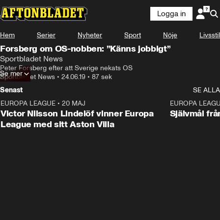
Logga in
Hem
Serier
Nyheter
Sport
Nöje
Livsstil
Forsberg om OS-nobben: ”Känns jobbigt”
Sportbladet News
Peter Forsberg efter att Sverige nekats OS
Se mer
Sportbladet News
•
24.06.19
•
87 sek
Senast
SE ALLA
EUROPA LEAGUE
•
20 MAJ
1:32
EUROPA LEAG
Victor Nilsson Lindelöf vinner Europa
Självmål frå
League med sitt Aston Villa