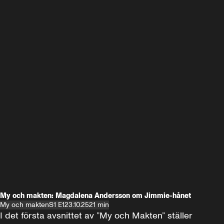
My och makten: Magdalena Andersson om Jimmie-hånet
My och makten
S1 E1
23.10.25
21 min
I det första avsnittet av ”My och Makten” ställer 