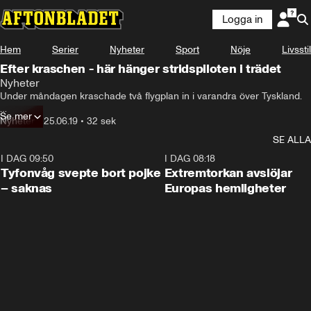
Logga in
Hem
Serier
Nyheter
Sport
Nöje
Livsstil
Efter kraschen - här hänger stridspiloten i trädet
Nyheter
Under måndagen kraschade två flygplan in i varandra över Tyskland.

Se mer
Piloterna lyckades skjuta sig ut ur de båda planen innan de störtade till 
Nyheter
•
25.06.19
•
32 sek
marken.

SE ALLA
En av dem ska ha hittats – en dryg timme efter kraschen uppe i träd. 
I DAG 09:50
0:53
I DAG 08:18
Den andre piloten rapporteras avliden.
Tyfonvåg svepte bort pojke
Extremtorkan avslöjar
– saknas
Europas hemligheter