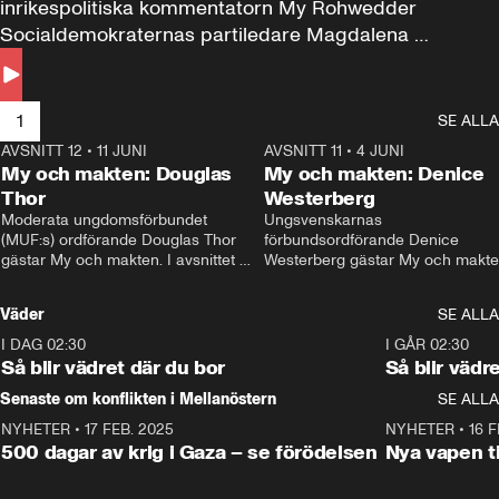
inrikespolitiska kommentatorn My Rohwedder 
Socialdemokraternas partiledare Magdalena 
Andersson till svars.
1
SE ALLA
AVSNITT 12
•
11 JUNI
26:27
AVSNITT 11
•
4 JUNI
2
My och makten: Douglas
My och makten: Denice
Thor
Westerberg
Moderata ungdomsförbundet 
Ungsvenskarnas 
(MUF:s) ordförande Douglas Thor 
förbundsordförande Denice 
gästar My och makten. I avsnittet 
Westerberg gästar My och makten.
diskuteras tonårsutvisningarna och 
avsnittet diskuteras migrationsfrå
hur Moderaterna ska locka väljare till 
och hur SD ska locka kvinnliga 
Väder
SE ALLA
valet i höst. 
väljare. 
I DAG 02:30
1:06
I GÅR 02:30
Så blir vädret där du bor
Så blir vädr
Senaste om konflikten i Mellanöstern
SE ALLA
NYHETER
•
17 FEB. 2025
0:45
NYHETER
•
16 F
500 dagar av krig i Gaza – se förödelsen
Nya vapen ti