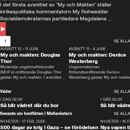
I det första avsnittet av ”My och Makten” ställer 
inrikespolitiska kommentatorn My Rohwedder 
Socialdemokraternas partiledare Magdalena 
Andersson till svars.
1
SE ALLA
AVSNITT 12
•
11 JUNI
26:27
AVSNITT 11
•
4 JUNI
2
My och makten: Douglas
My och makten: Denice
Thor
Westerberg
Moderata ungdomsförbundet 
Ungsvenskarnas 
(MUF:s) ordförande Douglas Thor 
förbundsordförande Denice 
gästar My och makten. I avsnittet 
Westerberg gästar My och makten.
diskuteras tonårsutvisningarna och 
avsnittet diskuteras migrationsfrå
hur Moderaterna ska locka väljare till 
och hur SD ska locka kvinnliga 
Väder
SE ALLA
valet i höst. 
väljare. 
I DAG 02:30
1:06
I GÅR 02:30
Så blir vädret där du bor
Så blir vädr
Senaste om konflikten i Mellanöstern
SE ALLA
NYHETER
•
17 FEB. 2025
0:45
NYHETER
•
16 F
500 dagar av krig i Gaza – se förödelsen
Nya vapen ti