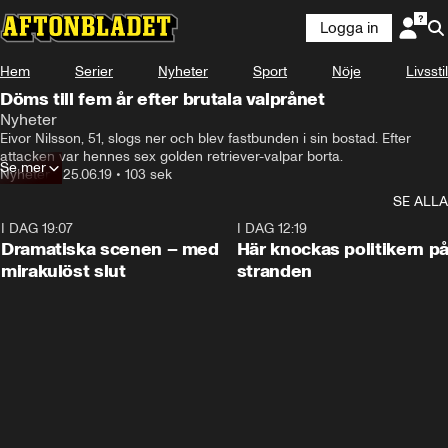
Logga in
Hem
Serier
Nyheter
Sport
Nöje
Livsstil
Döms till fem år efter brutala valprånet
Nyheter
Eivor Nilsson, 51, slogs ner och blev fastbunden i sin bostad. Efter 
attacken var hennes sex golden retriever-valpar borta.
Se mer
Nyheter
•
25.06.19
•
103 sek
SE ALLA
I DAG 19:07
0:42
I DAG 12:19
Dramatiska scenen – med
Här knockas politikern p
mirakulöst slut
stranden