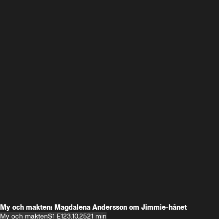
My och makten: Magdalena Andersson om Jimmie-hånet
My och makten
S1 E1
23.10.25
21 min