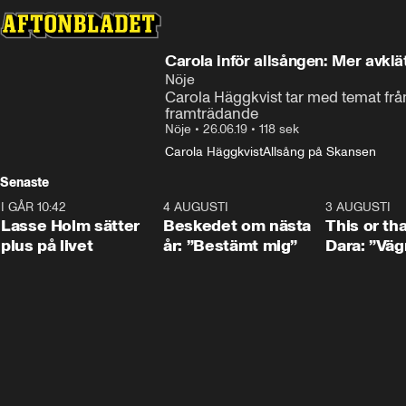
Carola inför allsången: Mer avklä
Nöje
Carola Häggkvist tar med temat från 
framträdande
Nöje
•
26.06.19
•
118 sek
Carola Häggkvist
Allsång på Skansen
Senaste
I GÅR 10:42
1:04
4 AUGUSTI
0:24
3 AUGUSTI
Lasse Holm sätter
Beskedet om nästa
This or th
plus på livet
år: ”Bestämt mig”
Dara: ”Väg