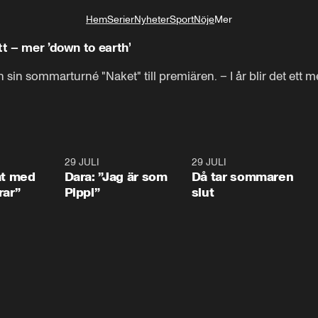
Hem
Serier
Nyheter
Sport
Nöje
Mer
Livsstil
tt – mer ’down to earth’
sin sommarturné "Naket" till premiären. – I år blir det ett me
1:02
29 JULI
0:41
29 JULI
0:3
at med
Dara: ”Jag är som
Då tar sommaren
rar”
Pippi”
slut