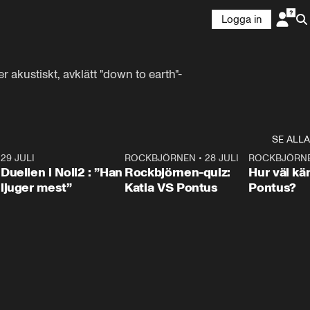
Logga in
r akustiskt, avklätt "down to earth"-
SE ALLA
9
29 JULI
0:47
ROCKBJÖRNEN
•
28 JULI
0:15
ROCKBJÖRN
Duellen i Noll2 : ”Han
Rockbjörnen-quiz:
Hur väl kä
ljuger mest”
Katia VS Pontus
Pontus?