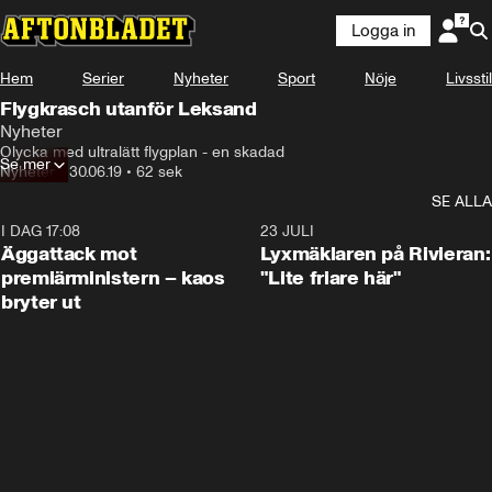
Logga in
Hem
Serier
Nyheter
Sport
Nöje
Livsstil
Flygkrasch utanför Leksand
Nyheter
Olycka med ultralätt flygplan - en skadad
Se mer
Nyheter
•
30.06.19
•
62 sek
SE ALLA
I DAG 17:08
0:37
23 JULI
Äggattack mot
Lyxmäklaren på Rivieran:
premiärministern – kaos
"Lite friare här"
bryter ut