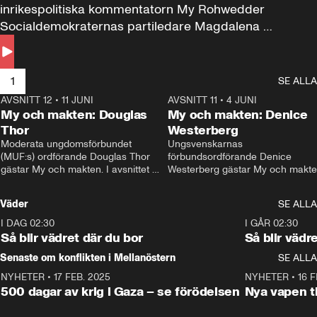
inrikespolitiska kommentatorn My Rohwedder 
Socialdemokraternas partiledare Magdalena 
Andersson till svars.
1
SE ALLA
AVSNITT 12
•
11 JUNI
26:27
AVSNITT 11
•
4 JUNI
2
My och makten: Douglas
My och makten: Denice
Thor
Westerberg
Moderata ungdomsförbundet 
Ungsvenskarnas 
(MUF:s) ordförande Douglas Thor 
förbundsordförande Denice 
gästar My och makten. I avsnittet 
Westerberg gästar My och makten.
diskuteras tonårsutvisningarna och 
avsnittet diskuteras migrationsfrå
hur Moderaterna ska locka väljare till 
och hur SD ska locka kvinnliga 
Väder
SE ALLA
valet i höst. 
väljare. 
I DAG 02:30
1:06
I GÅR 02:30
Så blir vädret där du bor
Så blir vädr
Senaste om konflikten i Mellanöstern
SE ALLA
NYHETER
•
17 FEB. 2025
0:45
NYHETER
•
16 F
500 dagar av krig i Gaza – se förödelsen
Nya vapen ti