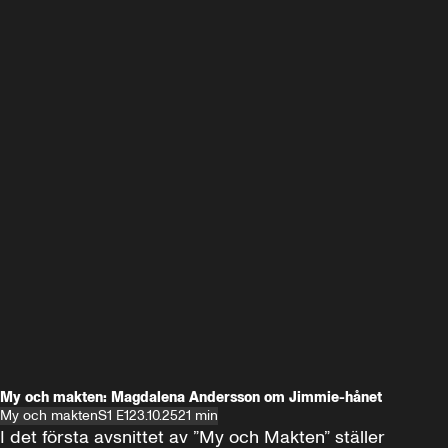
My och makten: Magdalena Andersson om Jimmie-hånet
My och makten
S1 E1
23.10.25
21 min
I det första avsnittet av ”My och Makten” ställer 