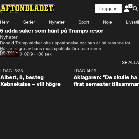
Logga in
Hem
Serier
Nyheter
Sport
Nöje
Livsstil
5 udda saker som hänt på Trumps resor
Nyheter
Donald Trump väcker ofta uppståndelse när han är på resande fot. 
Här är några av hans mest spektakulära resminnen.
Se mer
Nyheter
•
01.07.19
•
106 sek
SE ALLA
I DAG 15:23
0:54
I DAG 14:26
Albert, 8, besteg
Åklagaren: ”De skulle ha
Kebnekaise – vill högre
firat semester tillsamma