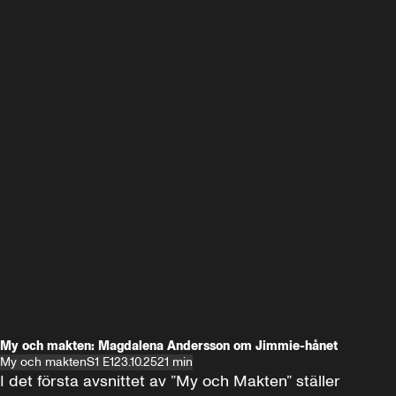
My och makten: Magdalena Andersson om Jimmie-hånet
My och makten
S1 E1
23.10.25
21 min
I det första avsnittet av ”My och Makten” ställer 