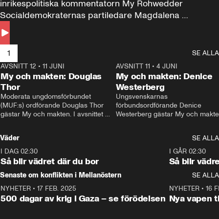
inrikespolitiska kommentatorn My Rohwedder 
Socialdemokraternas partiledare Magdalena 
Andersson till svars.
1
SE ALLA
AVSNITT 12
•
11 JUNI
26:27
AVSNITT 11
•
4 JUNI
2
My och makten: Douglas
My och makten: Denice
Thor
Westerberg
Moderata ungdomsförbundet 
Ungsvenskarnas 
(MUF:s) ordförande Douglas Thor 
förbundsordförande Denice 
gästar My och makten. I avsnittet 
Westerberg gästar My och makten.
diskuteras tonårsutvisningarna och 
avsnittet diskuteras migrationsfrå
hur Moderaterna ska locka väljare till 
och hur SD ska locka kvinnliga 
Väder
SE ALLA
valet i höst. 
väljare. 
I DAG 02:30
1:06
I GÅR 02:30
Så blir vädret där du bor
Så blir vädr
Senaste om konflikten i Mellanöstern
SE ALLA
NYHETER
•
17 FEB. 2025
0:45
NYHETER
•
16 F
500 dagar av krig i Gaza – se förödelsen
Nya vapen ti