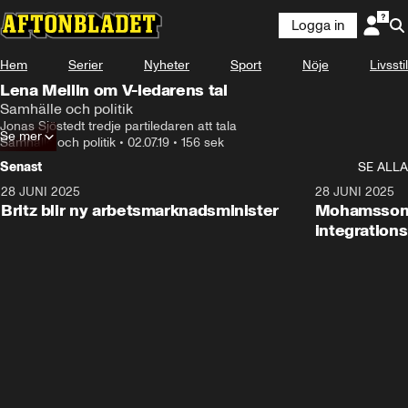
Logga in
Hem
Serier
Nyheter
Sport
Nöje
Livsstil
Lena Mellin om V-ledarens tal
Samhälle och politik
Jonas Sjöstedt tredje partiledaren att tala
Se mer
Samhälle och politik
•
02.07.19
•
156 sek
Senast
SE ALLA
28 JUNI 2025
1:48
28 JUNI 2025
Britz blir ny arbetsmarknadsminister
Mohamsson b
integration