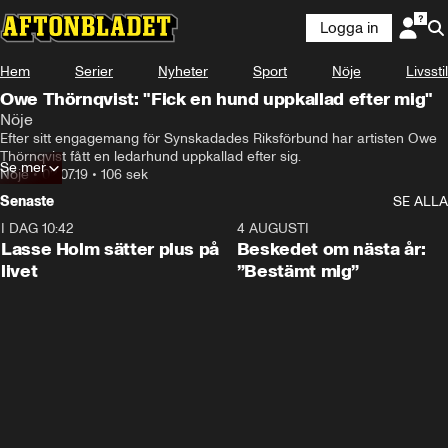
Logga in
Hem
Serier
Nyheter
Sport
Nöje
Livsstil
Owe Thörnqvist: "Fick en hund uppkallad efter mig"
Nöje
Efter sitt engagemang för Synskadades Riksförbund‎ har artisten Owe 
Thörnqvist fått en ledarhund uppkallad efter sig.
Se mer
Nöje
•
02.07.19
•
106 sek
Senaste
SE ALLA
I DAG 10:42
1:04
4 AUGUSTI
Lasse Holm sätter plus på
Beskedet om nästa år:
livet
”Bestämt mig”